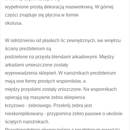
wypełnione prostą dekoracją maswerkową. W górnej
części znajduje się płycina w formie
okulusa.
W odróżnieniu od płaskich lic zewnętrznych, we wnętrzu
ściany prezbiterium są
podzielone na przęsła blendami arkadowymi. Między
arkadami umieszczone zostały
wyprowadzenia sklepień. W narożnikach prezbiterium
mają one formy prostych wsporników, a
między przęsłami zostały zniszczone. Na wspornikach
opierają się masywne żebra sklepienia
krzyżowo - żebrowego. Przekrój żebra jest
nieskomplikowany - przypomina żebro pasowe o ukośnie
ściętych narożnikach.
Prawdopodobnie równocześnie z prezbiterium powstała