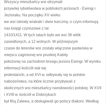
Wszyscy mieszkańcy wsi otrzymali
przywilej rybołówstwa w pobliskich jeziorach - Ewingi i
Jezioraku. Na początku XV wieku
we wsi istniały wiatraki i dwie karczmy, o czym informują
nas księgi czynszowe z lat
1410/1411. W tych latach było we wsi 36 włók
zasiedlonych, a 12 wolnych. W późniejszym
czasie do terenów wsi zostały włączone pastwiska w
miejscu zaginionej wsi pruskiej Kabity
położonej na zachodnim brzegu jeziora Ewingi. W wyniku
reformacji kościół stał się
protestancki, a od XVI w. odbywały się tu polskie
nabożeństwa, na które licznie przybywali z
okolicznych wsi mieszkańcy narodowości polskiej. W XVII
i XVIII w. kościół w Dobrzykach
był filią Zalewa, a obsługiwali go polscy diakoni. Według