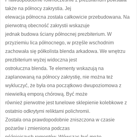
także na północy zakrystia. Jej
elewacja północna została całkowicie przebudowana. Na
pierwotną obecność zakrystii wskazuje
jednak budowa ściany północnej prezbiterium. W
przyziemiu lica północnego, w przęśle wschodnim
zachowała się półkolista blenda arkadowa. We wnętrzu
prezbiterium wyżej widoczna jest
ostrołuczna blenda. Te elementy wskazują na
zaplanowaną na północy zakrystię, nie można też
wykluczyć, że była ona początkowo dwupoziomowa z
niewielką emporą chórową. Być może
również pierwotne jest tunelowe sklepienie kolebkowe z
ostatnio odkrytymi reliktami polichromii.
Została ona prawdopodobnie zniszczona w czasie
pożarów i zmieniona podczas
późniejszych remontów. Wówczas być może