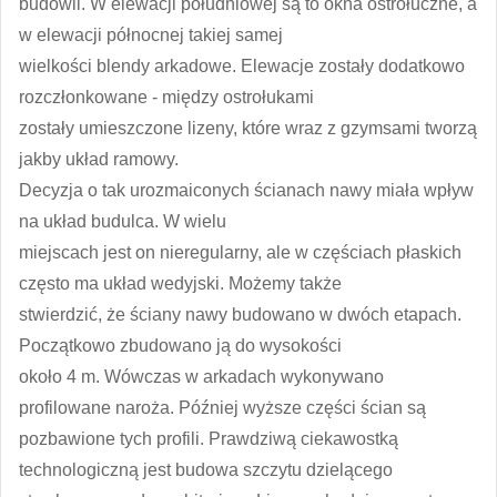
budowli. W elewacji południowej są to okna ostrołuczne, a
w elewacji północnej takiej samej
wielkości blendy arkadowe. Elewacje zostały dodatkowo
rozczłonkowane - między ostrołukami
zostały umieszczone lizeny, które wraz z gzymsami tworzą
jakby układ ramowy.
Decyzja o tak urozmaiconych ścianach nawy miała wpływ
na układ budulca. W wielu
miejscach jest on nieregularny, ale w częściach płaskich
często ma układ wedyjski. Możemy także
stwierdzić, że ściany nawy budowano w dwóch etapach.
Początkowo zbudowano ją do wysokości
około 4 m. Wówczas w arkadach wykonywano
profilowane naroża. Później wyższe części ścian są
pozbawione tych profili. Prawdziwą ciekawostką
technologiczną jest budowa szczytu dzielącego