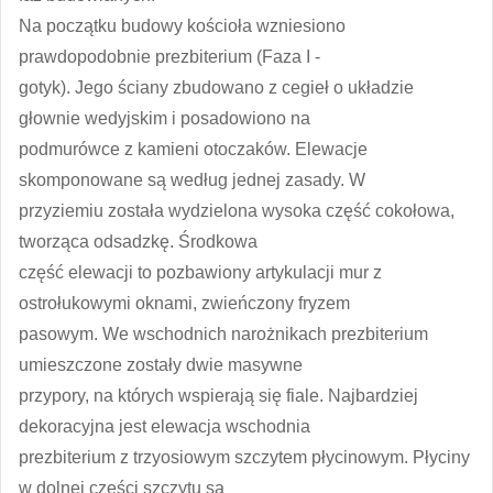
Na początku budowy kościoła wzniesiono
prawdopodobnie prezbiterium (Faza I -
gotyk). Jego ściany zbudowano z cegieł o układzie
głownie wedyjskim i posadowiono na
podmurówce z kamieni otoczaków. Elewacje
skomponowane są według jednej zasady. W
przyziemiu została wydzielona wysoka część cokołowa,
tworząca odsadzkę. Środkowa
część elewacji to pozbawiony artykulacji mur z
ostrołukowymi oknami, zwieńczony fryzem
pasowym. We wschodnich narożnikach prezbiterium
umieszczone zostały dwie masywne
przypory, na których wspierają się fiale. Najbardziej
dekoracyjna jest elewacja wschodnia
prezbiterium z trzyosiowym szczytem płycinowym. Płyciny
w dolnej części szczytu są