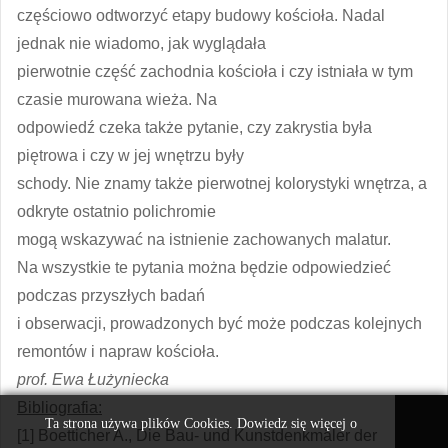
częściowo odtworzyć etapy budowy kościoła. Nadal
jednak nie wiadomo, jak wyglądała
pierwotnie część zachodnia kościoła i czy istniała w tym
czasie murowana wieża. Na
odpowiedź czeka także pytanie, czy zakrystia była
piętrowa i czy w jej wnętrzu były
schody. Nie znamy także pierwotnej kolorystyki wnętrza, a
odkryte ostatnio polichromie
mogą wskazywać na istnienie zachowanych malatur.
Na wszystkie te pytania można będzie odpowiedzieć
podczas przyszłych badań
i obserwacji, prowadzonych być może podczas kolejnych
remontów i napraw kościoła.
prof. Ewa Łużyniecka
Bibliografia:
Ta strona używa plików Cookies. Dowiedz się więcej o
[1] Boetticher A., Die Bau- und Kunstdenkmäler der