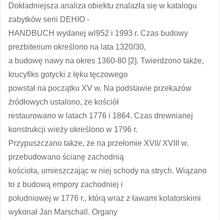
Dokładniejsza analiza obiektu znalazła się w katalogu
zabytków serii DEHIO -
HANDBUCH wydanej wl952 i 1993 r. Czas budowy
prezbiterium określono na lata 1320/30,
a budowę nawy na okres 1360-80 [2]. Twierdzono także,
krucyfiks gotycki z łęku tęczowego
powstał na początku XV w. Na podstawie przekazów
źródłowych ustalono, że kościół
restaurowano w latach 1776 i 1864. Czas drewnianej
konstrukcji wieży określono w 1796 r.
Przypuszczano także, że na przełomie XVII/ XVIII w.
przebudowano ścianę zachodnią
kościoła, umieszczając w niej schody na strych. Wiązano
to z budową empory zachodniej i
południowej w 1776 r., którą wraz z ławami kolatorskimi
wykonał Jan Marschall. Organy