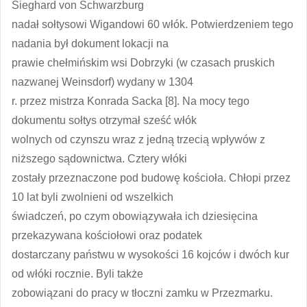
Sieghard von Schwarzburg
nadał sołtysowi Wigandowi 60 włók. Potwierdzeniem tego
nadania był dokument lokacji na
prawie chełmińskim wsi Dobrzyki (w czasach pruskich
nazwanej Weinsdorf) wydany w 1304
r. przez mistrza Konrada Sacka [8]. Na mocy tego
dokumentu sołtys otrzymał sześć włók
wolnych od czynszu wraz z jedną trzecią wpływów z
niższego sądownictwa. Cztery włóki
zostały przeznaczone pod budowę kościoła. Chłopi przez
10 lat byli zwolnieni od wszelkich
świadczeń, po czym obowiązywała ich dziesięcina
przekazywana kościołowi oraz podatek
dostarczany państwu w wysokości 16 kojców i dwóch kur
od włóki rocznie. Byli także
zobowiązani do pracy w tłoczni zamku w Przezmarku.