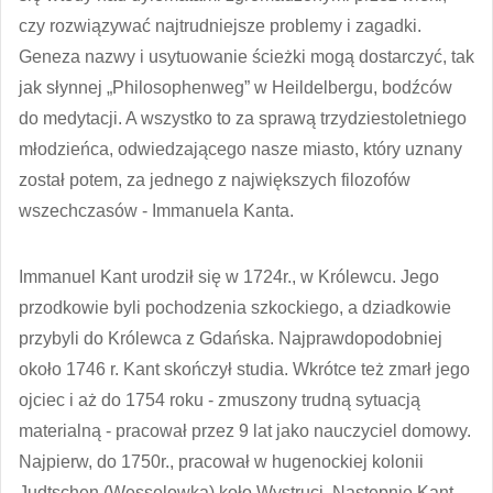
czy rozwiązywać najtrudniejsze problemy i zagadki.
Geneza nazwy i usytuowanie ścieżki mogą dostarczyć, tak
jak słynnej „Philosophenweg” w Heildelbergu, bodźców
do medytacji. A wszystko to za sprawą trzydziestoletniego
młodzieńca, odwiedzającego nasze miasto, który uznany
został potem, za jednego z największych filozofów
wszechczasów - Immanuela Kanta.
Immanuel Kant urodził się w 1724r., w Królewcu. Jego
przodkowie byli pochodzenia szkockiego, a dziadkowie
przybyli do Królewca z Gdańska. Najprawdopodobniej
około 1746 r. Kant skończył studia. Wkrótce też zmarł jego
ojciec i aż do 1754 roku - zmuszony trudną sytuacją
materialną - pracował przez 9 lat jako nauczyciel domowy.
Najpierw, do 1750r., pracował w hugenockiej kolonii
Judtschen (Wesselowka) koło Wystruci. Następnie Kant