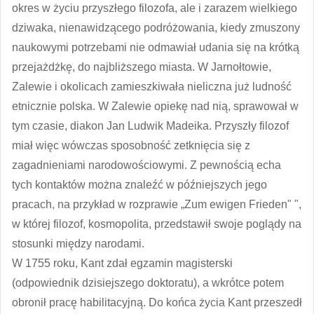
okres w życiu przyszłego filozofa, ale i zarazem wielkiego
dziwaka, nienawidzącego podróżowania, kiedy zmuszony
naukowymi potrzebami nie odmawiał udania się na krótką
przejażdżkę, do najbliższego miasta. W Jarnołtowie,
Zalewie i okolicach zamieszkiwała nieliczna już ludność
etnicznie polska. W Zalewie opiekę nad nią, sprawował w
tym czasie, diakon Jan Ludwik Madeika. Przyszły filozof
miał więc wówczas sposobność zetknięcia się z
zagadnieniami narodowościowymi. Z pewnością echa
tych kontaktów można znaleźć w późniejszych jego
pracach, na przykład w rozprawie „Zum ewigen Frieden" ",
w której filozof, kosmopolita, przedstawił swoje poglądy na
stosunki między narodami.
W 1755 roku, Kant zdał egzamin magisterski
(odpowiednik dzisiejszego doktoratu), a wkrótce potem
obronił pracę habilitacyjną. Do końca życia Kant przeszedł