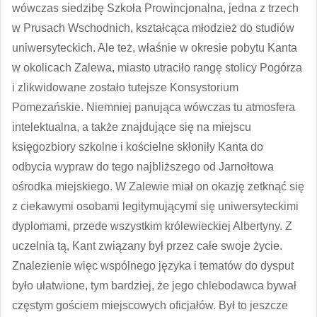
wówczas siedzibę Szkoła Prowincjonalna, jedna z trzech
w Prusach Wschodnich, kształcąca młodzież do studiów
uniwersyteckich. Ale też, właśnie w okresie pobytu Kanta
w okolicach Zalewa, miasto utraciło rangę stolicy Pogórza
i zlikwidowane zostało tutejsze Konsystorium
Pomezańskie. Niemniej panująca wówczas tu atmosfera
intelektualna, a także znajdujące się na miejscu
księgozbiory szkolne i kościelne skłoniły Kanta do
odbycia wypraw do tego najbliższego od Jarnołtowa
ośrodka miejskiego. W Zalewie miał on okazję zetknąć się
z ciekawymi osobami legitymującymi się uniwersyteckimi
dyplomami, przede wszystkim królewieckiej Albertyny. Z
uczelnia tą, Kant związany był przez całe swoje życie.
Znalezienie więc wspólnego języka i tematów do dysput
było ułatwione, tym bardziej, że jego chlebodawca bywał
częstym gościem miejscowych oficjałów. Był to jeszcze