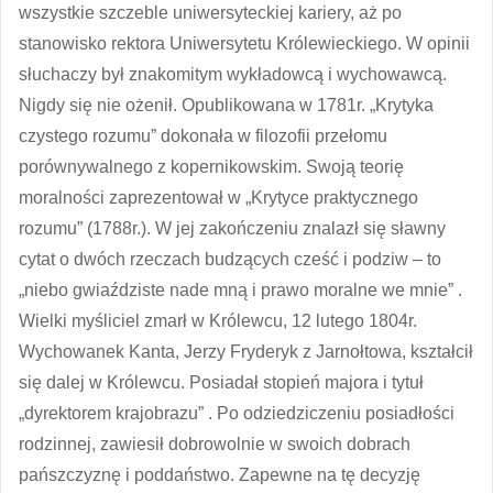
wszystkie szczeble uniwersyteckiej kariery, aż po
stanowisko rektora Uniwersytetu Królewieckiego. W opinii
słuchaczy był znakomitym wykładowcą i wychowawcą.
Nigdy się nie ożenił. Opublikowana w 1781r. „Krytyka
czystego rozumu” dokonała w filozofii przełomu
porównywalnego z kopernikowskim. Swoją teorię
moralności zaprezentował w „Krytyce praktycznego
rozumu” (1788r.). W jej zakończeniu znalazł się sławny
cytat o dwóch rzeczach budzących cześć i podziw – to
„niebo gwiaździste nade mną i prawo moralne we mnie” .
Wielki myśliciel zmarł w Królewcu, 12 lutego 1804r.
Wychowanek Kanta, Jerzy Fryderyk z Jarnołtowa, kształcił
się dalej w Królewcu. Posiadał stopień majora i tytuł
„dyrektorem krajobrazu” . Po odziedziczeniu posiadłości
rodzinnej, zawiesił dobrowolnie w swoich dobrach
pańszczyznę i poddaństwo. Zapewne na tę decyzję