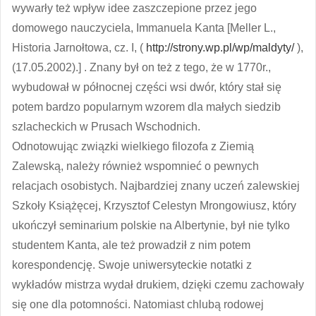
wywarły też wpływ idee zaszczepione przez jego
domowego nauczyciela, Immanuela Kanta [Meller L.,
Historia Jarnołtowa, cz. I, (
http://strony.wp.pl/wp/maldyty/
),
(17.05.2002).] . Znany był on też z tego, że w 1770r.,
wybudował w północnej części wsi dwór, który stał się
potem bardzo popularnym wzorem dla małych siedzib
szlacheckich w Prusach Wschodnich.
Odnotowując związki wielkiego filozofa z Ziemią
Zalewską, należy również wspomnieć o pewnych
relacjach osobistych. Najbardziej znany uczeń zalewskiej
Szkoły Książęcej, Krzysztof Celestyn Mrongowiusz, który
ukończył seminarium polskie na Albertynie, był nie tylko
studentem Kanta, ale też prowadził z nim potem
korespondencję. Swoje uniwersyteckie notatki z
wykładów mistrza wydał drukiem, dzięki czemu zachowały
się one dla potomności. Natomiast chlubą rodowej