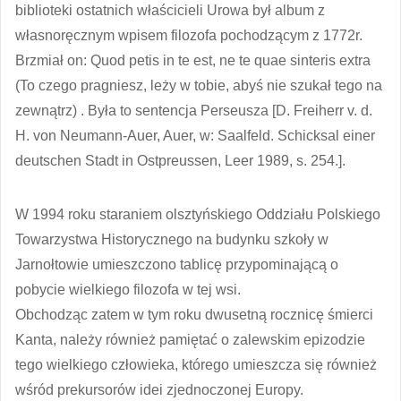
biblioteki ostatnich właścicieli Urowa był album z
własnoręcznym wpisem filozofa pochodzącym z 1772r.
Brzmiał on: Quod petis in te est, ne te quae sinteris extra
(To czego pragniesz, leży w tobie, abyś nie szukał tego na
zewnątrz) . Była to sentencja Perseusza [D. Freiherr v. d.
H. von Neumann-Auer, Auer, w: Saalfeld. Schicksal einer
deutschen Stadt in Ostpreussen, Leer 1989, s. 254.].
W 1994 roku staraniem olsztyńskiego Oddziału Polskiego
Towarzystwa Historycznego na budynku szkoły w
Jarnołtowie umieszczono tablicę przypominającą o
pobycie wielkiego filozofa w tej wsi.
Obchodząc zatem w tym roku dwusetną rocznicę śmierci
Kanta, należy również pamiętać o zalewskim epizodzie
tego wielkiego człowieka, którego umieszcza się również
wśród prekursorów idei zjednoczonej Europy.