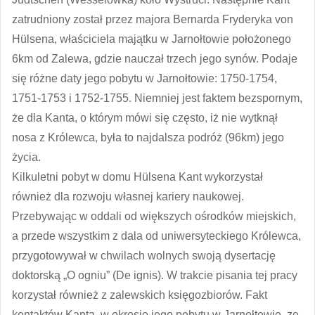
zatrudniony został przez majora Bernarda Fryderyka von
Hülsena, właściciela majątku w Jarnołtowie położonego
6km od Zalewa, gdzie nauczał trzech jego synów. Podaje
się różne daty jego pobytu w Jarnołtowie: 1750-1754,
1751-1753 i 1752-1755. Niemniej jest faktem bezspornym,
że dla Kanta, o którym mówi się często, iż nie wytknął
nosa z Królewca, była to najdalsza podróż (96km) jego
życia.
Kilkuletni pobyt w domu Hülsena Kant wykorzystał
również dla rozwoju własnej kariery naukowej.
Przebywając w oddali od większych ośrodków miejskich,
a przede wszystkim z dala od uniwersyteckiego Królewca,
przygotowywał w chwilach wolnych swoją dysertację
doktorską „O ogniu” (De ignis). W trakcie pisania tej pracy
korzystał również z zalewskich księgozbiorów. Fakt
kontaktów Kanta, w okresie jego pobytu w Jarnołtowie, ze