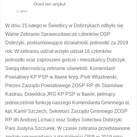
Oceń ten artykuł
(1 głos)
W dniu 15 lutego w Świetlicy w Dobrzykach odbyło się
Walne Zebranie Sprawozdawcze członków OSP
Dobrzyki, podsumowujące działalność jednostki za 2019
rok. W zebraniu udział wzięło udział 16 członków
jednostki oraz zaproszeni goście i mieszkańcy Dobrzyk.
Swoją obecnością zebranie uświetnili: Komendant
Powiatowy KP PSP w Iławie bryg. Piotr Wlazłowski,
Prezes Zarządu Powiatowego ZOSP RP dh Stanisław
Kastrau, Dowódca JRG KP PSP w Iławie, pełniący
jednocześnie funkcję naszego Komen
danta Gminnego st.
kpt. Kamil Szczech, Sekretarz Zarządu Gminnego ZOSP
RP dh Andrzej Lichacz oraz Sołtys Sołectwa Dobrzyki
Pani Justyna Szczurek. W czasie zebrania przedstawione
zostały sprawozdania z działalności OSP w 2019 roku,