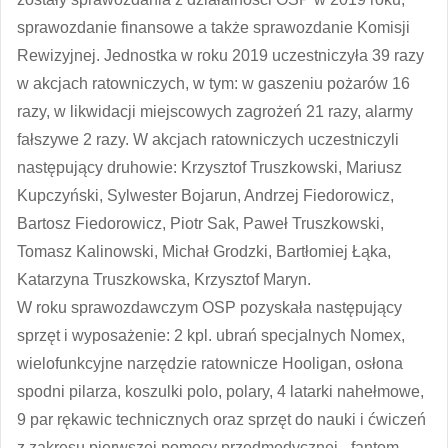
sprawozdanie finansowe a także sprawozdanie Komisji
Rewizyjnej. Jednostka w roku 2019 uczestniczyła 39 razy
w akcjach ratowniczych, w tym: w gaszeniu pożarów 16
razy, w likwidacji miejscowych zagrożeń 21 razy, alarmy
fałszywe 2 razy. W akcjach ratowniczych uczestniczyli
następujący druhowie: Krzysztof Truszkowski, Mariusz
Kupczyński, Sylwester Bojarun, Andrzej Fiedorowicz,
Bartosz Fiedorowicz, Piotr Sak, Paweł Truszkowski,
Tomasz Kalinowski, Michał Grodzki, Bartłomiej Łąka,
Katarzyna Truszkowska, Krzysztof Maryn.
W roku sprawozdawczym OSP pozyskała następujący
sprzęt i wyposażenie: 2 kpl. ubrań specjalnych Nomex,
wielofunkcyjne narzędzie ratownicze Hooligan, osłona
spodni pilarza, koszulki polo, polary, 4 latarki nahełmowe,
9 par rękawic technicznych oraz sprzęt do nauki i ćwiczeń
z zakresu pierwszej pomocy przedmedycznej - fantom