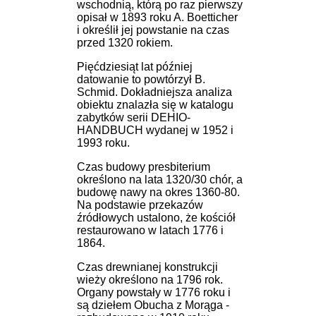
wschodnią, którą po raz pierwszy
opisał w 1893 roku A. Boetticher
i określił jej powstanie na czas
przed 1320 rokiem.
Pięćdziesiąt lat później
datowanie to powtórzył B.
Schmid. Dokładniejsza analiza
obiektu znalazła się w katalogu
zabytków serii DEHIO-
HANDBUCH wydanej w 1952 i
1993 roku.
Czas budowy presbiterium
określono na lata 1320/30 chór, a
budowę nawy na okres 1360-80.
Na podstawie przekazów
źródłowych ustalono, że kościół
restaurowano w latach 1776 i
1864.
Czas drewnianej konstrukcji
wieży określono na 1796 rok.
Organy powstały w 1776 roku i
są dziełem Obucha z Morąga -