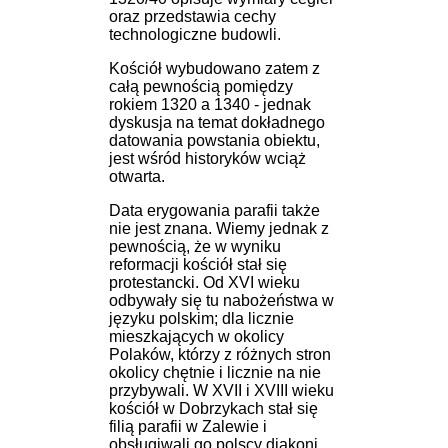
oraz przedstawia cechy
technologiczne budowli.
Kościół wybudowano zatem z
całą pewnością pomiędzy
rokiem 1320 a 1340 - jednak
dyskusja na temat dokładnego
datowania powstania obiektu,
jest wśród historyków wciąż
otwarta.
Data erygowania parafii także
nie jest znana. Wiemy jednak z
pewnością, że w wyniku
reformacji kościół stał się
protestancki. Od XVI wieku
odbywały się tu nabożeństwa w
języku polskim; dla licznie
mieszkających w okolicy
Polaków, którzy z różnych stron
okolicy chętnie i licznie na nie
przybywali. W XVII i XVIII wieku
kościół w Dobrzykach stał się
filią parafii w Zalewie i
obsługiwali go polscy diakoni.