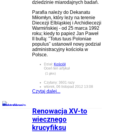
dziedzinie miarodajnych badań.
Parafia należy do Dekanatu
Miłomłyn, który leży na terenie
Diecezji Elbląskiej i Archidiecezji
Warmińskiej - od 25 marca 1992
roku; kiedy to papież Jan Paweł
II bullą: "Totus tuus Poloniae
populus" ustanowił nowy podział
administracyjny kościoła w
Polsce.
Dział:
Kościół
Oceń ten artykuł
(1 głos)
Czytany: 3601 razy
wtorek, 06 listopad 2012 13:08
Czytaj dalej...
Renowacja XV-to
wiecznego
krucyfiksu