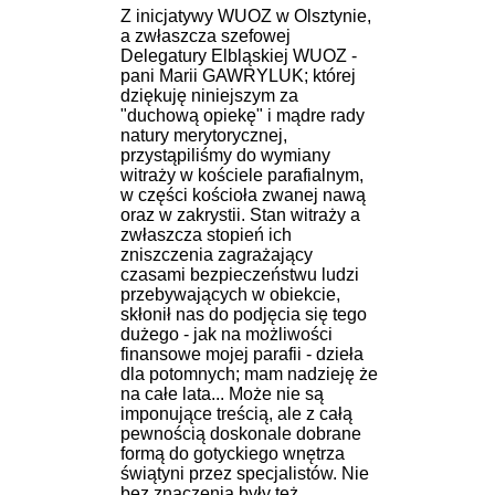
Z inicjatywy WUOZ w Olsztynie,
a zwłaszcza szefowej
Delegatury Elbląskiej WUOZ -
pani Marii GAWRYLUK; której
dziękuję niniejszym za
"duchową opiekę" i mądre rady
natury merytorycznej,
przystąpiliśmy do wymiany
witraży w kościele parafialnym,
w części kościoła zwanej nawą
oraz w zakrystii. Stan witraży a
zwłaszcza stopień ich
zniszczenia zagrażający
czasami bezpieczeństwu ludzi
przebywających w obiekcie,
skłonił nas do podjęcia się tego
dużego - jak na możliwości
finansowe mojej parafii - dzieła
dla potomnych; mam nadzieję że
na całe lata... Może nie są
imponujące treścią, ale z całą
pewnością doskonale dobrane
formą do gotyckiego wnętrza
świątyni przez specjalistów. Nie
bez znaczenia były też