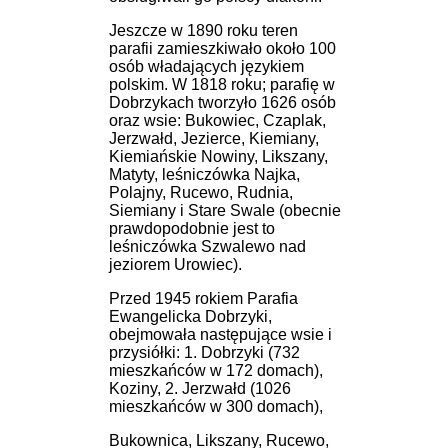
Jeszcze w 1890 roku teren
parafii zamieszkiwało około 100
osób władających językiem
polskim. W 1818 roku; parafię w
Dobrzykach tworzyło 1626 osób
oraz wsie: Bukowiec, Czaplak,
Jerzwałd, Jezierce, Kiemiany,
Kiemiańskie Nowiny, Likszany,
Matyty, leśniczówka Najka,
Polajny, Rucewo, Rudnia,
Siemiany i Stare Swale (obecnie
prawdopodobnie jest to
leśniczówka Szwalewo nad
jeziorem Urowiec).
Przed 1945 rokiem Parafia
Ewangelicka Dobrzyki,
obejmowała następujące wsie i
przysiółki: 1. Dobrzyki (732
mieszkańców w 172 domach),
Koziny, 2. Jerzwałd (1026
mieszkańców w 300 domach),
Bukownica, Likszany, Rucewo,