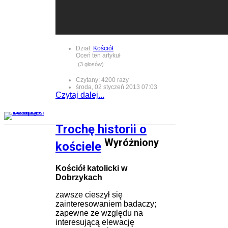
Dział:
Kościół
Oceń ten artykuł
(3 głosów)
Czytany: 4200 razy
środa, 02 styczeń 2013 07:03
Czytaj dalej...
Trochę historii o
Wyróżniony
kościele
Kościół katolicki w
Dobrzykach
zawsze cieszył się
zainteresowaniem badaczy;
zapewne ze względu na
interesującą elewację