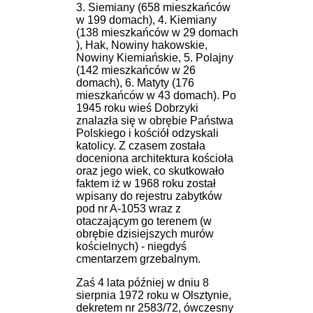
3. Siemiany (658 mieszkańców
w 199 domach), 4. Kiemiany
(138 mieszkańców w 29 domach
), Hak, Nowiny hakowskie,
Nowiny Kiemiańskie, 5. Polajny
(142 mieszkańców w 26
domach), 6. Matyty (176
mieszkańców w 43 domach). Po
1945 roku wieś Dobrzyki
znalazła się w obrębie Państwa
Polskiego i kościół odzyskali
katolicy. Z czasem została
doceniona architektura kościoła
oraz jego wiek, co skutkowało
faktem iż w 1968 roku został
wpisany do rejestru zabytków
pod nr A-1053 wraz z
otaczającym go terenem (w
obrębie dzisiejszych murów
kościelnych) - niegdyś
cmentarzem grzebalnym.
Zaś 4 lata później w dniu 8
sierpnia 1972 roku w Olsztynie,
dekretem nr 2583/72, ówczesny