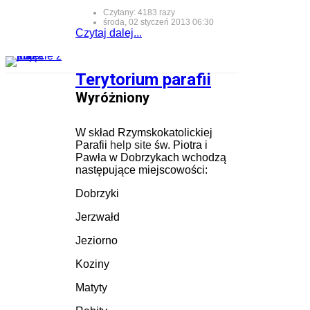
Czytany: 4183 razy
środa, 02 styczeń 2013 06:30
Czytaj dalej...
Terytorium parafii
Wyróżniony
W skład Rzymskokatolickiej
Parafii
help site
św. Piotra i
Pawła w Dobrzykach wchodzą
następujące miejscowości:
Dobrzyki
Jerzwałd
Jeziorno
Koziny
Matyty