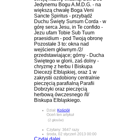
Jedynemu Bogu A.M.D.G. - na
większą chwałę Boga Veni
Sancte Spiritus - przybądź
Duchu Święty Sursum Corda - w
górę serca Jesu, in Te confido -
Jezu ufam Tobie Sub Tuum
praesidium - pod Twoją obronę
Pozostałe 3 to: okna nad
wejściem głównym /2/
przedstawiające; górny - Ducha
Świętego w glorii, zaś dolny -
chryzmę z herbu I Biskupa
Diecezji Elbląskiej, oraz 1 w
zakrystii ozdobiony centralnie
pieczęcią parafialną Parafii
Dobrzyki oraz pieczęcią
herbową ówczesnego /II/
Biskupa Elbląskiego.
Dział:
Kościół
Oceń ten artykuł
(2 głosów)
Czytany: 3647 razy
środa, 02 styczeń 2013 00:00
Czytaj dalej...