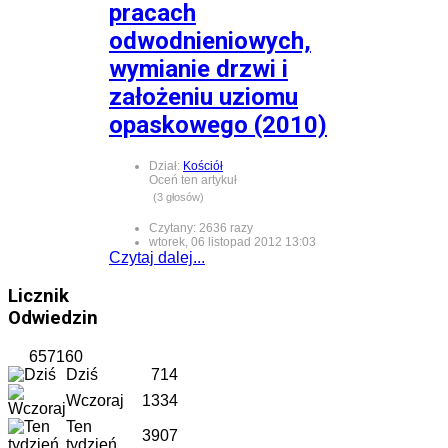
pracach
odwodnieniowych,
wymianie drzwi i
założeniu uziomu
opaskowego (2010)
Dział:
Kościół
Oceń ten artykuł
(3 głosów)
Czytany: 2636 razy
wtorek, 06 listopad 2012 13:03
Czytaj dalej...
Licznik
Odwiedzin
657160
Dziś
714
Wczoraj
1334
Ten
3907
tydzień