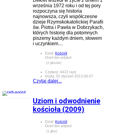
Dekret wszedł w życie z dniem 1
września 1972 roku i od tej pory
rozpoczyna się historia
najnowsza, czyli współczesne
dzieje Rzymskokatolickiej Parafii
św. Piotra i Pawła w Dobrzykach,
których historię dla potomnych
piszemy każdym dniem, słowem
i uczynkiem…
Dział:
Kościół
Oceń ten artykuł
(2 głosów)
Czytany: 4422 razy
środa, 02 styczeń 2013 06:47
Czytaj dalej...
Uziom i odwodnienie
kościoła (2009)
Dział:
Kościół
Oceń ten artykuł
(1 głos)