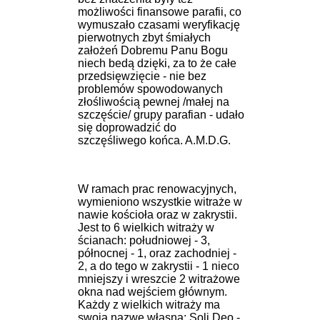
możliwości finansowe parafii, co
wymuszało czasami weryfikację
pierwotnych zbyt śmiałych
założeń Dobremu Panu Bogu
niech bedą dzięki, za to że całe
przedsięwzięcie - nie bez
problemów spowodowanych
złośliwością pewnej /małej na
szczęście/ grupy parafian - udało
się doprowadzić do
szczęśliwego końca. A.M.D.G.
W ramach prac renowacyjnych,
wymieniono wszystkie witraże w
nawie kościoła oraz w zakrystii.
Jest to 6 wielkich witraży w
ścianach: południowej - 3,
północnej - 1, oraz zachodniej -
2, a do tego w zakrystii - 1 nieco
mniejszy i wreszcie 2 witrażowe
okna nad wejściem głównym.
Każdy z wielkich witraży ma
swoją nazwę własną: Soli Deo -