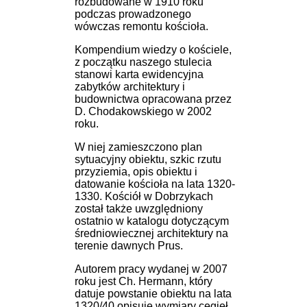
rozbudowane w 1910 roku
podczas prowadzonego
wówczas remontu kościoła.
Kompendium wiedzy o kościele,
z początku naszego stulecia
stanowi karta ewidencyjna
zabytków architektury i
budownictwa opracowana przez
D. Chodakowskiego w 2002
roku.
W niej zamieszczono plan
sytuacyjny obiektu, szkic rzutu
przyziemia, opis obiektu i
datowanie kościoła na lata 1320-
1330. Kościół w Dobrzykach
został także uwzględniony
ostatnio w katalogu dotyczącym
średniowiecznej architektury na
terenie dawnych Prus.
Autorem pracy wydanej w 2007
roku jest Ch. Hermann, który
datuje powstanie obiektu na lata
1320/40 opisuje wymiary cegieł