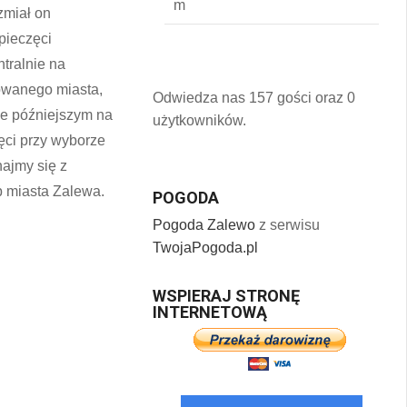
rzmiał on
pieczęci
tralnie na
kowanego miasta,
Odwiedza nas 157 gości oraz 0
ie późniejszym na
użytkowników.
zęci przy wyborze
najmy się z
b miasta Zalewa.
POGODA
Pogoda Zalewo
z serwisu
TwojaPogoda.pl
WSPIERAJ STRONĘ
INTERNETOWĄ