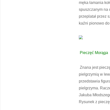
męka łamania koł
spuszczanym na cz
przeplatał przez s
kaźni pionowo do
Pieczęć Morąg
Znana jest pieczę
pielgrzymią w lew
przedstawia figur
pielgrzyma. Racz
Jakuba Młodszego
Rysunek z pieczęc