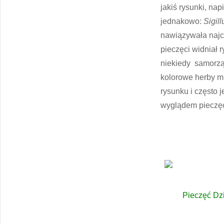
jakiś rysunki, nap
jednakowo:
Sigill
nawiązywała najc
pieczęci widniał 
niekiedy samorzą
kolorowe herby mi
rysunku i często 
wyglądem pieczęc
Pieczęć Dz