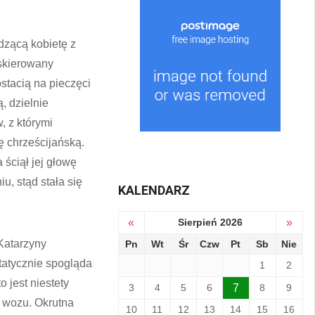
dzącą kobietę z
 skierowany
ostacią na pieczęci
, dzielnie
, z którymi
ę chrześcijańską.
 ściął jej głowę
u, stąd stała się
KALENDARZ
«
Sierpień 2026
»
Katarzyny
Pn
Wt
Śr
Czw
Pt
Sb
Nie
statycznie spogląda
1
2
 jest niestety
3
4
5
6
7
8
9
 wozu. Okrutna
10
11
12
13
14
15
16