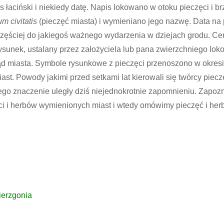
is łaciński i niekiedy datę. Napis lokowano w otoku pieczęci i b
um civitatis
(pieczęć miasta) i wymieniano jego nazwę. Data na 
zęściej do jakiegoś ważnego wydarzenia w dziejach grodu. Cen
rysunek, ustalany przez założyciela lub pana zwierzchniego lo
d miasta. Symbole rysunkowe z pieczęci przenoszono w okres
ast. Powody jakimi przed setkami lat kierowali się twórcy piec
jego znaczenie uległy dziś niejednokrotnie zapomnieniu. Zapoz
i i herbów wymienionych miast i wtedy omówimy pieczęć i her
ierzgonia