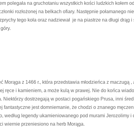
em polegała na gruchotaniu wszystkich kości ludzkich kołem o
łonki rozłożonej na belkach ofiary. Następnie połamanego nie
zprychy tego koła oraz nadziewał je na piastrze na długi drąg i
 góry.
a
ć Morąga z 1466 r., która przedstawia młodzieńca z maczugą , 
ej ręce i kamieniem, a może kulą w prawej. Nie do końca wiad
a. Niektórzy dostrzegają w postaci pogańskiego Prusa, inni śr
ej fantastyczne jest domniemanie, że chodzi o znanego męczen
, według legendy ukamieniowanego pod murami Jerozolimy i 
i wiernie przeniesiono na herb Morąga.