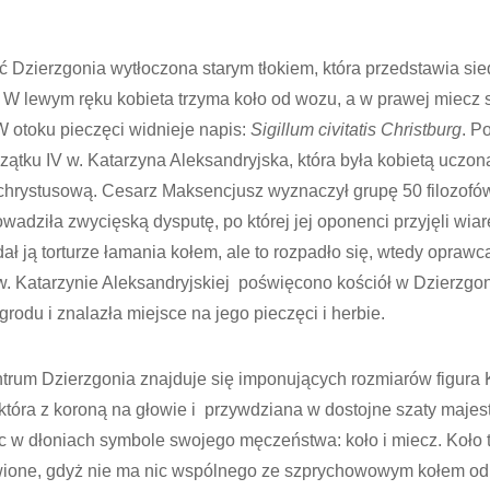
ć Dzierzgonia wytłoczona starym tłokiem, która przedstawia sie
. W lewym ręku kobieta trzyma koło od wozu, a w prawej miecz
W otoku pieczęci widnieje napis:
Sigillum civitatis Christburg
. P
czątku IV w. Katarzyna Aleksandryjska, która była kobietą uczoną
chrystusową. Cesarz Maksencjusz wyznaczył grupę 50 filozofów
wadziła zwycięską dysputę, po której jej oponenci przyjęli wiar
ał ją torturze łamania kołem, ale to rozpadło się, wtedy oprawca
. Katarzynie Aleksandryjskiej poświęcono kościół w Dzierzgoni
grodu i znalazła miejsce na jego pieczęci i herbie.
m Dzierzgonia znajduje się imponujących rozmiarów figura 
 która z koroną na głowie i przywdziana w dostojne szaty maje
c w dłoniach symbole swojego męczeństwa: koło i miecz. Koło to
wione, gdyż nie ma nic wspólnego ze szprychowowym kołem od