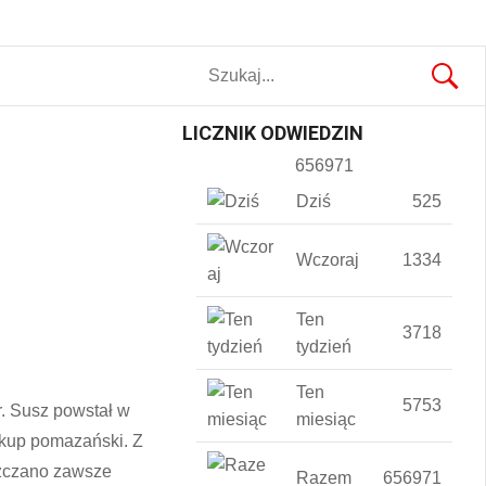
LICZNIK ODWIEDZIN
656971
Dziś
525
Wczoraj
1334
Ten
3718
tydzień
Ten
5753
r. Susz powstał w
miesiąc
iskup pomazański. Z
szczano zawsze
Razem
656971