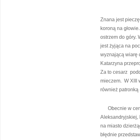
Znana jest pieczę
koroną na głowie
ostrzem do góry. 
jest żyjąca na po
wyznającą wiarę 
Katarzyna przepro
Za to cesarz podd
mieczem. W XIII w
również patronką 
Obecnie w centru
Aleksandryjskiej,
na miasto dzierżą
błędnie przedsta