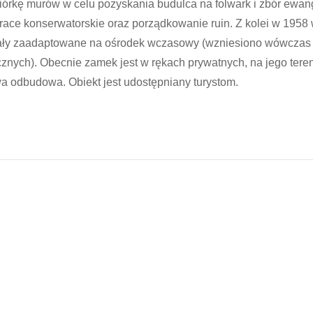
biórkę murów w celu pozyskania budulca na folwark i zbór ewang
race konserwatorskie oraz porządkowanie ruin. Z kolei w 1958
tały zaadaptowane na ośrodek wczasowy (wzniesiono wówczas
nych). Obecnie zamek jest w rękach prywatnych, na jego teren
a odbudowa. Obiekt jest udostępniany turystom.