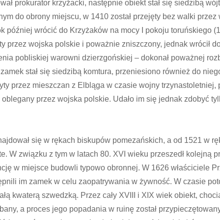
ł prokurator krzyżacki, następnie obiekt stał się siedzibą wó
ym do obrony miejscu, w 1410 został przejęty bez walki przez
rok później wrócić do Krzyżaków na mocy I pokoju toruńskiego (
y przez wojska polskie i poważnie zniszczony, jednak wrócił do
nia pobliskiej warowni dzierzgońskiej – dokonał poważnej roz
mek stał się siedzibą komtura, przeniesiono również do niego
ty przez mieszczan z Elbląga w czasie wojny trzynastoletniej, 
 oblegany przez wojska polskie. Udało im się jednak zdobyć ty
ajdował się w rękach biskupów pomezańskich, a od 1521 w rę
e. W związku z tym w latach 80. XVI wieku przeszedł kolejną p
ncję w miejsce budowli typowo obronnej. W 1626 właściciele P
tępnili im zamek w celu zaopatrywania w żywność. W czasie po
ałą kwaterą szwedzką. Przez cały XVIII i XIX wiek obiekt, choci
bany, a proces jego popadania w ruinę został przypieczętowany