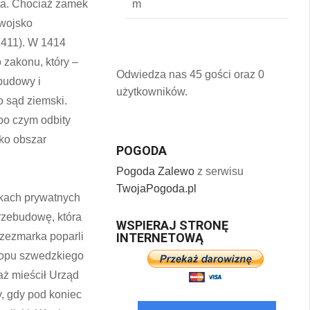
jta. Chociaż zamek
 wojsko
1411). W 1414
 zakonu, który –
Odwiedza nas 45 gości oraz 0
budowy i
użytkowników.
 sąd ziemski.
po czym odbity
lko obszar
POGODA
Pogoda Zalewo
z serwisu
TwojaPogoda.pl
kach prywatnych
rzebudowę, która
WSPIERAJ STRONĘ
rzezmarka poparli
INTERNETOWĄ
topu szwedzkiego
aż mieścił Urząd
, gdy pod koniec