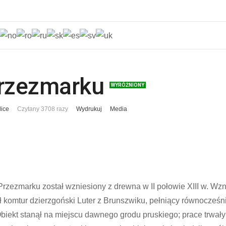
Przezmarku
WYRÓŻNIONY
lice
Czytany 3708 razy
Wydrukuj
Media
rzezmarku został wzniesiony z drewna w II połowie XIII w. W
ał komtur dzierzgoński Luter z Brunszwiku, pełniący równocześn
biekt stanął na miejscu dawnego grodu pruskiego; prace trwał