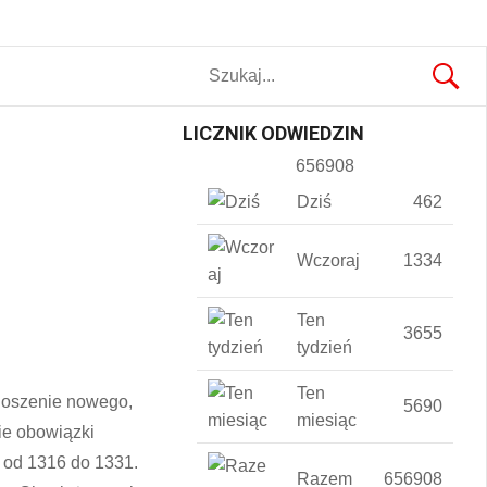
LICZNIK ODWIEDZIN
656908
Dziś
462
Wczoraj
1334
Ten
3655
tydzień
Ten
znoszenie nowego,
5690
miesiąc
ie obowiązki
y od 1316 do 1331.
Razem
656908