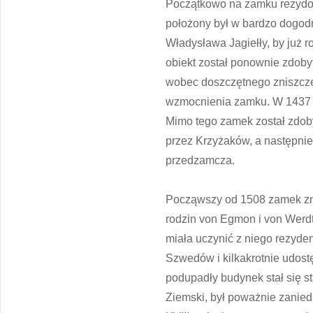
Początkowo na zamku rezydowa
położony był w bardzo dogodn
Władysława Jagiełły, by już 
obiekt został ponownie zdobyt
wobec doszczętnego zniszcze
wzmocnienia zamku. W 1437 za
Mimo tego zamek został zdoby
przez Krzyżaków, a następnie
przedzamcza.
Począwszy od 1508 zamek zn
rodzin von Egmon i von Werdt
miała uczynić z niego rezyde
Szwedów i kilkakrotnie udos
podupadły budynek stał się st
Ziemski, był poważnie zanied