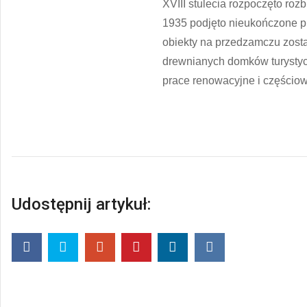
XVIII stulecia rozpoczęto roz
1935 podjęto nieukończone p
obiekty na przedzamczu zos
drewnianych domków turystycz
prace renowacyjne i częściow
Udostępnij artykuł: