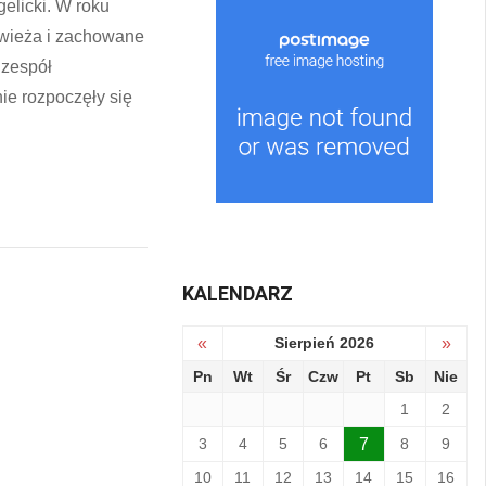
elicki. W roku
 wieża i zachowane
 zespół
ie rozpoczęły się
KALENDARZ
«
Sierpień 2026
»
Pn
Wt
Śr
Czw
Pt
Sb
Nie
1
2
3
4
5
6
7
8
9
10
11
12
13
14
15
16