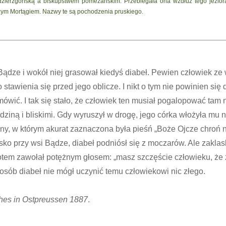
 dzierzgońską a biskupstwem pomezańskim. Przebiegała ona wzdłuż tego jezior
szym Mortągiem. Nazwy te są pochodzenia pruskiego.
Bądze i wokół niej grasował kiedyś diabeł. Pewien człowiek ze 
stawienia się przed jego oblicze. I nikt o tym nie powinien się 
ówić. I tak się stało, że człowiek ten musiał pogalopować tam 
dziną i bliskimi. Gdy wyruszył w drogę, jego córka włożyła mu 
gijny, w którym akurat zaznaczona była pieśń „Boże Ojcze chroń n
sko przy wsi Bądze, diabeł podniósł się z moczarów. Ale zaklask
potem zawołał potężnym głosem: „masz szczęście człowieku, że
posób diabeł nie mógł uczynić temu człowiekowi nic złego.
hes in Ostpreussen 1887
.