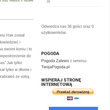
a oraz miejsca o nazwie
Odwiedza nas 36 gości oraz 0
użytkowników.
wsi Hak został
dowiedzieć i
na swoim koniu i to
POGODA
niepostrzeżenie do
Pogoda Zalewo
z serwisu
as” Jak tylko
TwojaPogoda.pl
ał tylko w dłonie i
 zabrałeś ze sobą
WSPIERAJ STRONĘ
INTERNETOWĄ