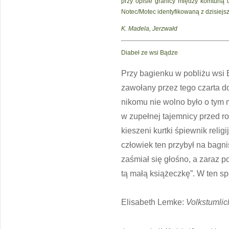
przy opisie granicy między komturią
Notec/Motec identyfikowaną z dzisiej
K. Madela
, Jerzwałd
Diabeł ze wsi Bądze
Przy bagienku w pobliżu wsi 
zawołany przez tego czarta do 
nikomu nie wolno było o tym m
w zupełnej tajemnicy przed ro
kieszeni kurtki śpiewnik reli
człowiek ten przybył na bagni
zaśmiał się głośno, a zaraz 
tą małą książeczkę”. W ten s
Elisabeth Lemke
:
Volkstumlic