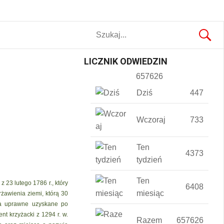
LICZNIK ODWIEDZIN
657626
Dziś
447
Wczoraj
733
Ten
4373
tydzień
Ten
 23 lutego 1786 r., który
6408
miesiąc
żawienia ziemi, którą 30
ola uprawne uzyskane po
t krzyżacki z 1294 r. w.
Razem
657626