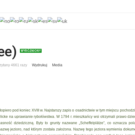
ee)
WYRÓŻNIONY
zytany 4661 razy
Wydrukuj
Media
piero pod koniec XVIII w. Najstarszy zapis o osadnictwie w tym miejscu pochodzi z
cke na uprawianie rybołówstwa. W 1794 r. mieszkańcy wsi otrzymali prawo dzier
łasność dziedziczną. Były to grunty nazwane „Scheffelplätze”, co oznacza p
azwę jezioro, nad którym została założona. Nazwę tego jeziora wymienia dokumen