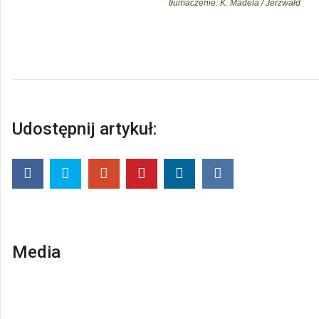
tłumaczenie:
K. Madela
/ Jerzwałd
Udostępnij artykuł:
Media