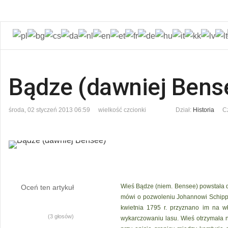
Bądze (dawniej Bens
środa, 02 styczeń 2013 06:59
wielkość czcionki
Dział:
Historia
C
Wieś Bądze (niem. Bensee) powstała do
Oceń ten artykuł
mówi o pozwoleniu Johannowi Schippli
kwietnia 1795 r. przyznano im na w
(3 głosów)
wykarczowaniu lasu. Wieś otrzymała n