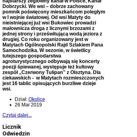
najstarszy żeglowny kanał w Polsce, Kanał
Dobrzycki. We wsi – dobrze zachowany
pomnik poświęcony mieszkańcom poległym
w I wojnie światowej. Od wsi Matyty do
nieistniejącej już wsi Bukowiec prowadzi
malownicza droga z licznymi brzozami z
jednej strony i prześwitującą wodą jeziora z
drugiej. Co roku organizowany jest w
Matytach Ogólnopolski Rajd Szlakiem Pana
Samochodzika. W sezonie, w świetlicy
tutejszego gospodarstwa
agroturystycznego odbywają się koncerty
poezji śpiewanej, występuje też kultowy
zespół „Czerwony Tulipan” z Olsztyna. Dla
ciekawskich - w Matytach rozmieszczonych
jest 16 tablic opisujących burzliwe dzieje
wsi.
Dział:
Okolice
26 Mar 2019
Czytaj dalej...
Licznik
Odwiedzin