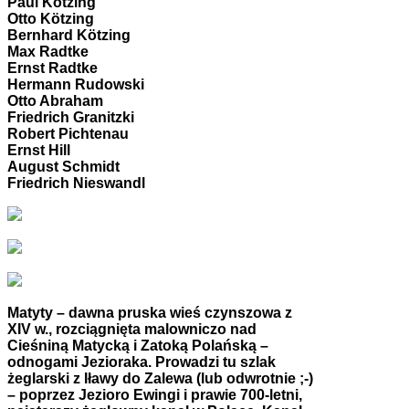
Paul Kötzing
Otto Kötzing
Bernhard Kötzing
Max Radtke
Ernst Radtke
Hermann Rudowski
Otto Abraham
Friedrich Granitzki
Robert Pichtenau
Ernst Hill
August Schmidt
Friedrich Nieswandl
Matyty – dawna pruska wieś czynszowa z
XIV w., rozciągnięta malowniczo nad
Cieśniną Matycką i Zatoką Polańską –
odnogami Jezioraka. Prowadzi tu szlak
żeglarski z Iławy do Zalewa (lub odwrotnie ;-)
– poprzez Jezioro Ewingi i prawie 700-letni,