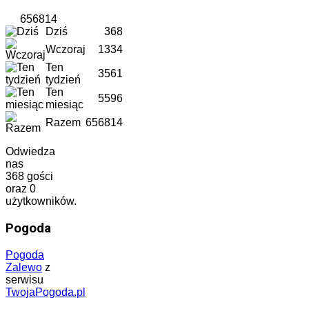
656814
Dziś
368
Wczoraj
1334
Ten
3561
tydzień
Ten
5596
miesiąc
Razem
656814
Odwiedza
nas
368 gości
oraz 0
użytkowników.
Pogoda
Pogoda
Zalewo
z
serwisu
TwojaPogoda.pl