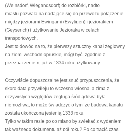
(Weinsdorf, Wiegandsdorf) do rozbiórki, nadto
miastu pozwala na nadające się do przewozu połączenie
między jeziorami Ewingami (Ewytigen) i jeziorakiem
(Geyserich) i użytkowanie Jezioraka w celach
transportowych.
Jest to dowód na to, że pierwszy sztuczny kanał żeglowny
na ziemi wschodniopruskiej mógł być, zgodnie z
przeznaczeniem, już w 1334 roku użytkowany
Oczywiście dopuszczalne jest snuć przypuszczenia, że
skoro data przywileju to wczesna wiosna, a zimą z
oczywistych względów żegluga śródlądowa była
niemożliwa, to może świadczyć o tym, że budowa kanału
została ukończona jesienią 1333 roku.
Tylko w takim razie po co miano by zwlekać z wydaniem
tak ważnego dokumentu aż pół roku? Po co tracić czas,