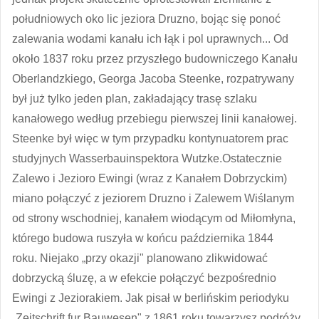
południowych oko lic jeziora Druzno, bojąc się ponoć
zalewania wodami kanału ich łąk i pol uprawnych... Od
około 1837 roku przez przyszłego budowniczego Kanału
Oberlandzkiego, Georga Jacoba Steenke, rozpatrywany
był już tylko jeden plan, zakładający trasę szlaku
kanałowego według przebiegu pierwszej linii kanałowej.
Steenke był więc w tym przypadku kontynuatorem prac
studyjnych Wasserbauinspektora Wutzke.Ostatecznie
Zalewo i Jezioro Ewingi (wraz z Kanałem Dobrzyckim)
miano połączyć z jeziorem Druzno i Zalewem Wiślanym
od strony wschodniej, kanałem wiodącym od Miłomłyna,
którego budowa ruszyła w końcu października 1844
roku. Niejako „przy okazji" planowano zlikwidować
dobrzycką śluzę, a w efekcie połączyć bezpośrednio
Ewingi z Jeziorakiem. Jak pisał w berlińskim periodyku
„Zeitschrift fur Bauwesen" z 1861 roku towarzysz podróży