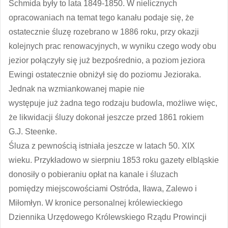
Schmida były to lata 1849-1850. W nielicznych
opracowaniach na temat tego kanału podaje się, że
ostatecznie śluzę rozebrano w 1886 roku, przy okazji
kolejnych prac renowacyjnych, w wyniku czego wody obu
jezior połączyły się już bezpośrednio, a poziom jeziora
Ewingi ostatecznie obniżył się do poziomu Jezioraka.
Jednak na wzmiankowanej mapie nie
występuje już żadna tego rodzaju budowla, możliwe więc,
że likwidacji śluzy dokonał jeszcze przed 1861 rokiem
G.J. Steenke.
Śluza z pewnością istniała jeszcze w latach 50. XIX
wieku. Przykładowo w sierpniu 1853 roku gazety elbląskie
donosiły o pobieraniu opłat na kanale i śluzach
pomiędzy miejscowościami Ostróda, Iława, Zalewo i
Miłomłyn. W kronice personalnej królewieckiego
Dziennika Urzędowego Królewskiego Rządu Prowincji