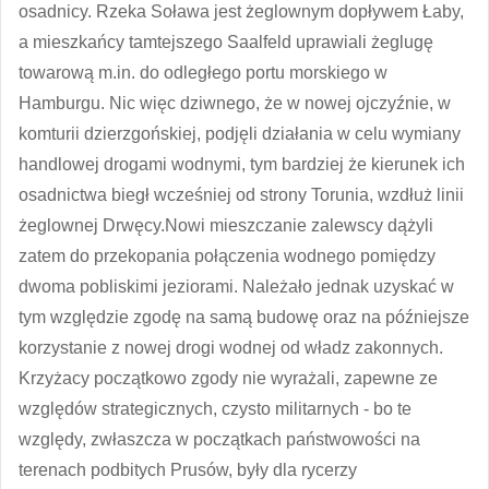
osadnicy. Rzeka Soława jest żeglownym dopływem Łaby,
a mieszkańcy tamtejszego Saalfeld uprawiali żeglugę
towarową m.in. do odległego portu morskiego w
Hamburgu. Nic więc dziwnego, że w nowej ojczyźnie, w
komturii dzierzgońskiej, podjęli działania w celu wymiany
handlowej drogami wodnymi, tym bardziej że kierunek ich
osadnictwa biegł wcześniej od strony Torunia, wzdłuż linii
żeglownej Drwęcy.Nowi mieszczanie zalewscy dążyli
zatem do przekopania połączenia wodnego pomiędzy
dwoma pobliskimi jeziorami. Należało jednak uzyskać w
tym względzie zgodę na samą budowę oraz na późniejsze
korzystanie z nowej drogi wodnej od władz zakonnych.
Krzyżacy początkowo zgody nie wyrażali, zapewne ze
względów strategicznych, czysto militarnych - bo te
względy, zwłaszcza w początkach państwowości na
terenach podbitych Prusów, były dla rycerzy