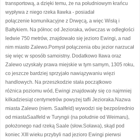
transportową, a dzięki temu, że na południowym krańcu
wypływa z niego rzeka Iławka - posiadał
połączenie komunikacyjne z Drwęcą, a więc Wisłą i
Bałtykiem. Na północ od Jezioraka, wówczas w odległości
ledwie 750 metrów, znajdowało się jezioro Ewingi, a nad
nim miasto Zalewo.Pomysł połączenia obu jezior narzucał
się więc w sposób samoistny. Dodatkowo Iława oraz
Zalewo uzyskały prawa miejskie w tym samym, 1305 roku,
co jeszcze bardziej sprzyjało nawiązywaniu więzi
handlowych. Na przeszkodzie stała początkowo
różnica poziomu wód, Ewingi znajdowały się co najmniej
kilkadziesiąt centymetrów powyżej tafli Jezioraka.Nazwa
miasta Zalewo (niem. Saalfeld) wywodzi się bezpośrednio
od miastaSaalfeld w Turyngii (na południe od Weimaru),
położonego nad rzeką Saale (słow.Soława), skąd pod
koniec XIII wieku przybyli nad jezioro Ewingi pierwsi