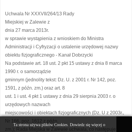
Uchwala Nr XXXVII/264/13 Rady
Miejskiej w Zalewie z
dnia 27 marca 2013r.
w sprawie wystąpienia z wnioskiem do Ministra
Administracji i Cyfryzacji o ustalenie urzędowej nazwy
obiektu fizjograficznego - Kanał Dobrzycki
Na podstawie art. 18 ust. 2 pkt 15 ustawy z dnia 8 marca
1990 r. o samorządzie
gminnym (jednolity tekst: Dz. U. z 2001 r. Nr 142, poz.
1591, z późn. zm.) oraz art. 8
ust. 1 i ust. 4 pkt 1 ustawy z dnia 29 sierpnia 2003 r. o
urzędowych nazwach
miejscowości i obiektach fizjograficznych (Dz. U z 2003r.,
Nr 166, poz. 1612 z późn.
Ta strona używa plików Cookies. Dowiedz się więcej o
zm.); Rada Miejska w Zalewie uchwala, co następuje: