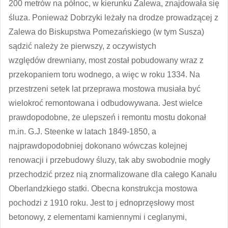
200 metrów na północ, w kierunku Zalewa, znajdowała się
śluza. Ponieważ Dobrzyki leżały na drodze prowadzącej z
Zalewa do Biskupstwa Pomezańskiego (w tym Susza)
sądzić należy że pierwszy, z oczywistych
względów drewniany, most został pobudowany wraz z
przekopaniem toru wodnego, a więc w roku 1334. Na
przestrzeni setek lat przeprawa mostowa musiała być
wielokroć remontowana i odbudowywana. Jest wielce
prawdopodobne, że ulepszeń i remontu mostu dokonał
m.in. G.J. Steenke w latach 1849-1850, a
najprawdopodobniej dokonano wówczas kolejnej
renowacji i przebudowy śluzy, tak aby swobodnie mogły
przechodzić przez nią znormalizowane dla całego Kanału
Oberlandzkiego statki. Obecna konstrukcja mostowa
pochodzi z 1910 roku. Jest to j ednoprzęsłowy most
betonowy, z elementami kamiennymi i ceglanymi,