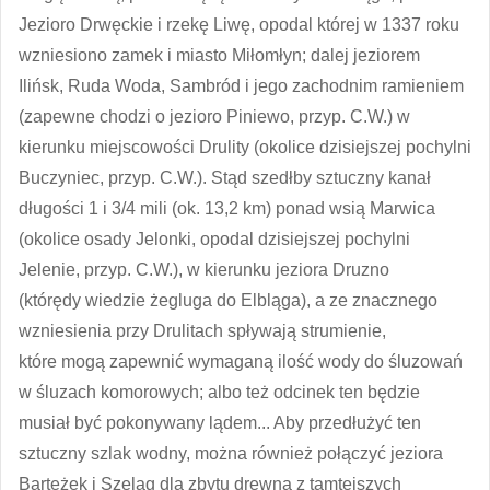
Jezioro Drwęckie i rzekę Liwę, opodal której w 1337 roku
wzniesiono zamek i miasto Miłomłyn; dalej jeziorem
Ilińsk, Ruda Woda, Sambród i jego zachodnim ramieniem
(zapewne chodzi o jezioro Piniewo, przyp. C.W.) w
kierunku miejscowości Drulity (okolice dzisiejszej pochylni
Buczyniec, przyp. C.W.). Stąd szedłby sztuczny kanał
długości 1 i 3/4 mili (ok. 13,2 km) ponad wsią Marwica
(okolice osady Jelonki, opodal dzisiejszej pochylni
Jelenie, przyp. C.W.), w kierunku jeziora Druzno
(którędy wiedzie żegluga do Elbląga), a ze znacznego
wzniesienia przy Drulitach spływają strumienie,
które mogą zapewnić wymaganą ilość wody do śluzowań
w śluzach komorowych; albo też odcinek ten będzie
musiał być pokonywany lądem... Aby przedłużyć ten
sztuczny szlak wodny, można również połączyć jeziora
Bartężek i Szeląg dla zbytu drewna z tamtejszych