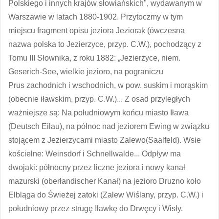
Polskiego i innych krajów słowiańskich", wydawanym w
Warszawie w latach 1880-1902. Przytoczmy w tym
miejscu fragment opisu jeziora Jeziorak (ówczesna
nazwa polska to Jezierzyce, przyp. C.W.), pochodzący z
Tomu III Słownika, z roku 1882: „Jezierzyce, niem.
Geserich-See, wielkie jezioro, na pograniczu
Prus zachodnich i wschodnich, w pow. suskim i morąskim
(obecnie iławskim, przyp. C.W.)... Z osad przyległych
ważniejsze są: Na południowym końcu miasto Iława
(Deutsch Eilau), na północ nad jeziorem Ewing w związku
stojącem z Jezierzycami miasto Zalewo(Saalfeld). Wsie
kościelne: Weinsdorf i Schnellwalde... Odpływ ma
dwojaki: północny przez liczne jeziora i nowy kanał
mazurski (oberłandischer Kanał) na jezioro Druzno koło
Elbląga do Świeżej zatoki (Zalew Wiślany, przyp. C.W.) i
południowy przez strugę Iławkę do Drwęcy i Wisły.