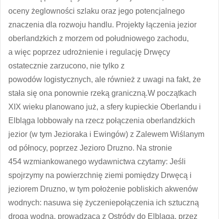
oceny żeglowności szlaku oraz jego potencjalnego
znaczenia dla rozwoju handlu. Projekty łączenia jezior
oberlandzkich z morzem od południowego zachodu,
a więc poprzez udrożnienie i regulację Drwęcy
ostatecznie zarzucono, nie tylko z
powodów logistycznych, ale również z uwagi na fakt, że
stała się ona ponownie rzeką graniczną.W początkach
XIX wieku planowano już, a sfery kupieckie Oberlandu i
Elbląga lobbowały na rzecz połączenia oberlandzkich
jezior (w tym Jezioraka i Ewingów) z Zalewem Wiślanym
od północy, poprzez Jezioro Druzno. Na stronie
454 wzmiankowanego wydawnictwa czytamy: Jeśli
spojrzymy na powierzchnię ziemi pomiędzy Drwęcą i
jeziorem Druzno, w tym położenie pobliskich akwenów
wodnych: nasuwa się życzeniepołączenia ich sztuczną
drogą wodną, prowadzącą z Ostródy do Elbląga, przez