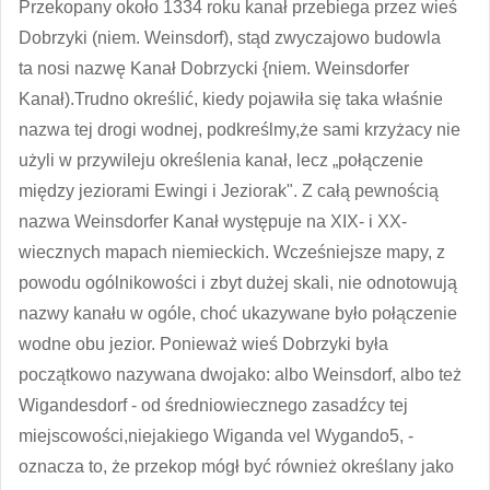
Przekopany około 1334 roku kanał przebiega przez wieś
Dobrzyki (niem. Weinsdorf), stąd zwyczajowo budowla
ta nosi nazwę Kanał Dobrzycki {niem. Weinsdorfer
Kanał).Trudno określić, kiedy pojawiła się taka właśnie
nazwa tej drogi wodnej, podkreślmy,że sami krzyżacy nie
użyli w przywileju określenia kanał, lecz „połączenie
między jeziorami Ewingi i Jeziorak". Z całą pewnością
nazwa Weinsdorfer Kanał występuje na XIX- i XX-
wiecznych mapach niemieckich. Wcześniejsze mapy, z
powodu ogólnikowości i zbyt dużej skali, nie odnotowują
nazwy kanału w ogóle, choć ukazywane było połączenie
wodne obu jezior. Ponieważ wieś Dobrzyki była
początkowo nazywana dwojako: albo Weinsdorf, albo też
Wigandesdorf - od średniowiecznego zasadźcy tej
miejscowości,niejakiego Wiganda vel Wygando5, -
oznacza to, że przekop mógł być również określany jako