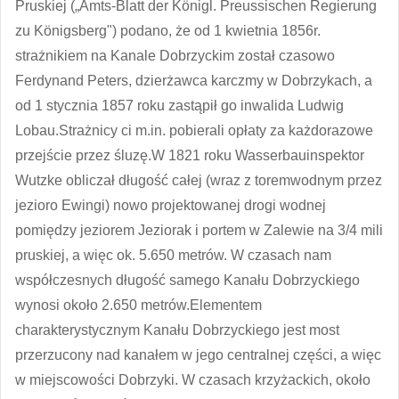
Pruskiej („Amts-Blatt der Königl. Preussischen Regierung
zu Königsberg") podano, że od 1 kwietnia 1856r.
strażnikiem na Kanale Dobrzyckim został czasowo
Ferdynand Peters, dzierżawca karczmy w Dobrzykach, a
od 1 stycznia 1857 roku zastąpił go inwalida Ludwig
Lobau.Strażnicy ci m.in. pobierali opłaty za każdorazowe
przejście przez śluzę.W 1821 roku Wasserbauinspektor
Wutzke obliczał długość całej (wraz z toremwodnym przez
jezioro Ewingi) nowo projektowanej drogi wodnej
pomiędzy jeziorem Jeziorak i portem w Zalewie na 3/4 mili
pruskiej, a więc ok. 5.650 metrów. W czasach nam
współczesnych długość samego Kanału Dobrzyckiego
wynosi około 2.650 metrów.Elementem
charakterystycznym Kanału Dobrzyckiego jest most
przerzucony nad kanałem w jego centralnej części, a więc
w miejscowości Dobrzyki. W czasach krzyżackich, około