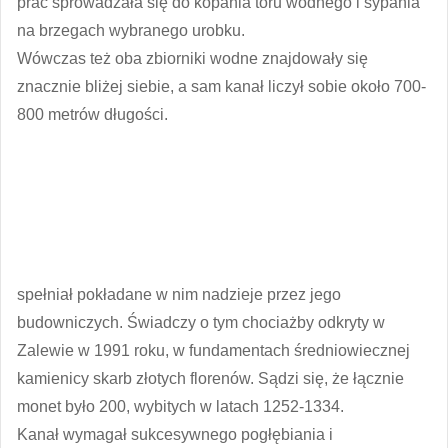
prac sprowadzała się do kopania toru wodnego i sypania
na brzegach wybranego urobku.
Wówczas też oba zbiorniki wodne znajdowały się
znacznie bliżej siebie, a sam kanał liczył sobie około 700-
800 metrów długości.
spełniał pokładane w nim nadzieje przez jego
budowniczych. Świadczy o tym chociażby odkryty w
Zalewie w 1991 roku, w fundamentach średniowiecznej
kamienicy skarb złotych florenów. Sądzi się, że łącznie
monet było 200, wybitych w latach 1252-1334.
Kanał wymagał sukcesywnego pogłębiania i