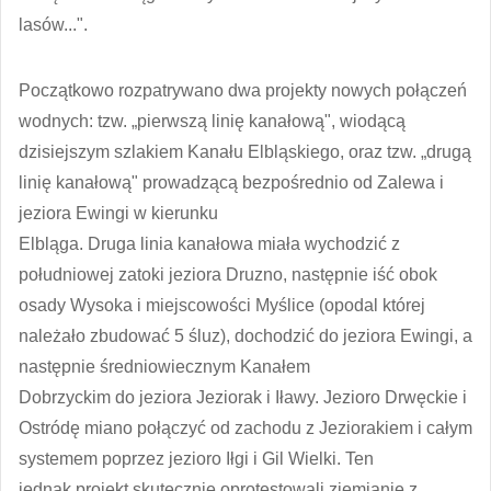
lasów...".
Początkowo rozpatrywano dwa projekty nowych połączeń
wodnych: tzw. „pierwszą linię kanałową", wiodącą
dzisiejszym szlakiem Kanału Elbląskiego, oraz tzw. „drugą
linię kanałową" prowadzącą bezpośrednio od Zalewa i
jeziora Ewingi w kierunku
Elbląga. Druga linia kanałowa miała wychodzić z
południowej zatoki jeziora Druzno, następnie iść obok
osady Wysoka i miejscowości Myślice (opodal której
należało zbudować 5 śluz), dochodzić do jeziora Ewingi, a
następnie średniowiecznym Kanałem
Dobrzyckim do jeziora Jeziorak i Iławy. Jezioro Drwęckie i
Ostródę miano połączyć od zachodu z Jeziorakiem i całym
systemem poprzez jezioro Iłgi i Gil Wielki. Ten
jednak projekt skutecznie oprotestowali ziemianie z