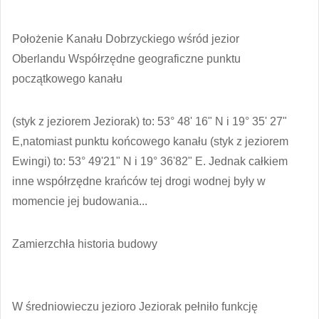
Położenie Kanału Dobrzyckiego wśród jezior
Oberlandu Współrzędne geograficzne punktu
początkowego kanału
(styk z jeziorem Jeziorak) to: 53° 48' 16" N i 19° 35' 27"
E,natomiast punktu końcowego kanału (styk z jeziorem
Ewingi) to: 53° 49'21" N i 19° 36'82" E. Jednak całkiem
inne współrzędne krańców tej drogi wodnej były w
momencie jej budowania...
Zamierzchła historia budowy
W średniowieczu jezioro Jeziorak pełniło funkcję