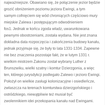
najważniejsze. Obawiano się, że połączenie jezior będzie
grozić obniżeniem poziomu jeziora Ewingi, a tym
samym cofnięciem się wód chroniących częściowo mury
miejskie Zalewa i postępującym odwodnieniem
fos1. Jednak w końcu zgoda władz, uwarunkowana
pewnymi obostrzeniami, została wydana. Nie jest znana
dokładna data rozpoczęcia i zakończenia budowy kanału,
jednak przyjmuje się, że były to lata 1331-1334. Zapewne
nie bez znaczenia pozostaje fakt, że w lutym 1331 r.
wielkim mistrzem Zakonu został wybrany Luther z
Brunszwiku, wielki szatny i komtur Dzierzgonia, a więc
ten, którego jurysdykcji podlegało Zalewo i jezioro Ewingi.
Położył on wielkie zasługi kolonizacyjne i osiedleńcze,
zwłaszcza na terenach komturstwa dzierzgońskiego i
ostródzkiego, niewątpliwie też musiał być
zwolennikiem idei przekopania kanału nad Ewingami.