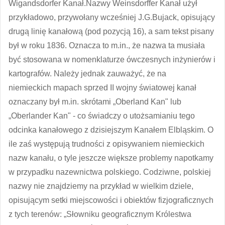
Wigandsdorfer Kanał.Nazwy Weinsdorffer Kanał użył
przykładowo, przywołany wcześniej J.G.Bujack, opisujący
drugą linię kanałową (pod pozycją 16), a sam tekst pisany
był w roku 1836. Oznacza to m.in., że nazwa ta musiała
być stosowana w nomenklaturze ówczesnych inżynierów i
kartografów. Należy jednak zauważyć, że na
niemieckich mapach sprzed II wojny światowej kanał
oznaczany był m.in. skrótami „Oberland Kan" lub
„Oberlander Kan" - co świadczy o utożsamianiu tego
odcinka kanałowego z dzisiejszym Kanałem Elbląskim. O
ile zaś występują trudności z opisywaniem niemieckich
nazw kanału, o tyle jeszcze większe problemy napotkamy
w przypadku nazewnictwa polskiego. Codziwne, polskiej
nazwy nie znajdziemy na przykład w wielkim dziele,
opisującym setki miejscowości i obiektów fizjograficznych
z tych terenów: „Słowniku geograficznym Królestwa