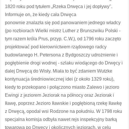
1820 roku pod tytułem „Rzeka Drwęca i jej dopływy".
Informuje on, że kiedy cała Drwęca
ponownie znalazła się pod panowaniem jednego władcy
(po rozbiorach Wielki mistrz Luther z Brunszwiku Polski -
tym razem króla Prus, przyp. C.W.), od 1796 roku zaczęto
projektować pod kierownictwem rządowego radcy
budowlanego H. Petersona z Bydgoszczy udrożnienie i
pogłębienie drogi wodnej - szlaku wiodącego do Drwęcy i
dalej Drwęcą do Wisły. Miała to być zdaniem Wutzke
kontynuacja średniowiecznej idei (z około 1329 roku),
kiedy to przekopano i połączono miasto Zalewo i jezioro
Ewingi z jeziorem Jeziorak na północy oraz Jeziorak i
Iławę, poprzez Jezioro Iławskie i pogłębioną rzekę Iławkę
z Drwęcą, opodal wsi Rodzone na południu. W 1798 roku
specjalna komisja odbyła nawet rejs inspekcyjny barką
towarową po Drwęcy i okolicznych jeziorach, w celu