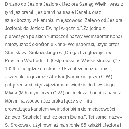
Druzno do Jeziora Jeziorak iJeziora Szeląg Wielki, wraz z
tymi jeziorami i jeziorami na trasie Kanału, oraz
szlak boczny w kierunku miejscowości Zalewo od Jeziora
Jeziorak do Jeziora Ewingi włącznie.".Za jedno z
pierwszych polskich tłumaczeń nazwy Weinsdorfer Kanał
należyuznać określenie Kanał Weinsdorfski, użyte przez
Stanisława Srokowskiego w „Drogachżeglownych w
Prusiech Wschodnich (Ostpreussens Wasserstrassen)" z
1929 roku, gdzie na stronie 18 znaleźć można opis: „...
akwedukt na jeziorze Abiskar (Karnickie, przyp.C.W.) i
połączeniami międzyjeziornemi wiedzie do Liwskiego
Młyna (Miłomłyn, przyp.C.W.) odcinek zachodni kanału, z
którym na wodach Jezioraka łączy się linja
prowadząca kanałem Weinsdorfskim do miejscowości
Zalewo (Saalfeld) nad jeziorem Ewing.". Tej samej nazwy
S. Srokowski użył również na stronie 85 książki „Jeziora i