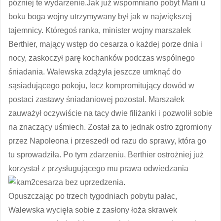
później te wydarzenie.Jak już wspomniano pobyt Marii u
boku boga wojny utrzymywany był jak w największej
tajemnicy. Któregoś ranka, minister wojny marszałek
Berthier, mający wstęp do cesarza o każdej porze dnia i
nocy, zaskoczył parę kochanków podczas wspólnego
śniadania. Walewska zdążyła jeszcze umknąć do
sąsiadującego pokoju, lecz kompromitujący dowód w
postaci zastawy śniadaniowej pozostał. Marszałek
zauważył oczywiście na tacy dwie filiżanki i pozwolił sobie
na znaczący uśmiech. Został za to jednak ostro zgromiony
przez Napoleona i przeszedł od razu do sprawy, która go
tu sprowadziła. Po tym zdarzeniu, Berthier ostrożniej już
korzystał z przysługującego mu prawa odwiedzania
cesarza bez uprzedzenia.
Opuszczając po trzech tygodniach pobytu pałac,
Walewska wycięła sobie z zasłony łoża skrawek