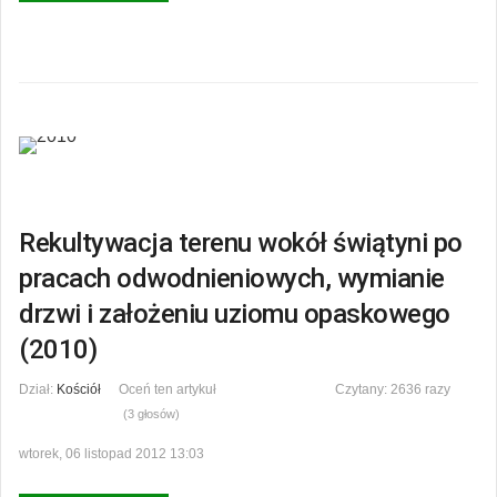
Rekultywacja terenu wokół świątyni po
pracach odwodnieniowych, wymianie
drzwi i założeniu uziomu opaskowego
(2010)
Dział:
Kościół
Oceń ten artykuł
Czytany: 2636 razy
(3 głosów)
wtorek, 06 listopad 2012 13:03