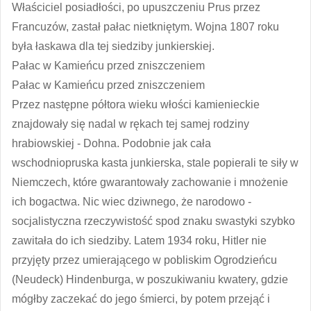
Właściciel posiadłości, po upuszczeniu Prus przez
Francuzów, zastał pałac nietkniętym. Wojna 1807 roku
była łaskawa dla tej siedziby junkierskiej.
Pałac w Kamieńcu przed zniszczeniem
Pałac w Kamieńcu przed zniszczeniem
Przez następne półtora wieku włości kamienieckie
znajdowały się nadal w rękach tej samej rodziny
hrabiowskiej - Dohna. Podobnie jak cała
wschodniopruska kasta junkierska, stale popierali te siły w
Niemczech, które gwarantowały zachowanie i mnożenie
ich bogactwa. Nic wiec dziwnego, że narodowo -
socjalistyczna rzeczywistość spod znaku swastyki szybko
zawitała do ich siedziby. Latem 1934 roku, Hitler nie
przyjęty przez umierającego w pobliskim Ogrodzieńcu
(Neudeck) Hindenburga, w poszukiwaniu kwatery, gdzie
mógłby zaczekać do jego śmierci, by potem przejąć i