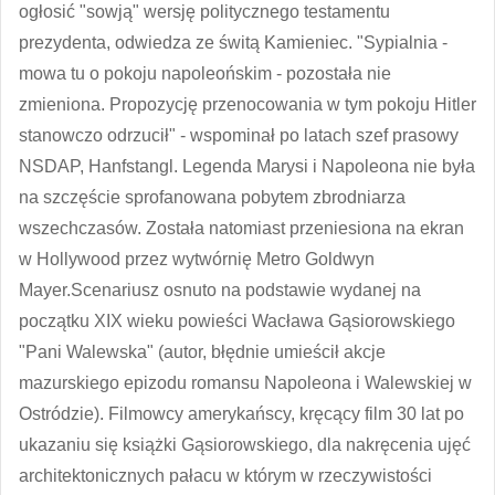
ogłosić "sowją" wersję politycznego testamentu
prezydenta, odwiedza ze świtą Kamieniec. "Sypialnia -
mowa tu o pokoju napoleońskim - pozostała nie
zmieniona. Propozycję przenocowania w tym pokoju Hitler
stanowczo odrzucił" - wspominał po latach szef prasowy
NSDAP, Hanfstangl. Legenda Marysi i Napoleona nie była
na szczęście sprofanowana pobytem zbrodniarza
wszechczasów. Została natomiast przeniesiona na ekran
w Hollywood przez wytwórnię Metro Goldwyn
Mayer.Scenariusz osnuto na podstawie wydanej na
początku XIX wieku powieści Wacława Gąsiorowskiego
"Pani Walewska" (autor, błędnie umieścił akcje
mazurskiego epizodu romansu Napoleona i Walewskiej w
Ostródzie). Filmowcy amerykańscy, kręcący film 30 lat po
ukazaniu się książki Gąsiorowskiego, dla nakręcenia ujęć
architektonicznych pałacu w którym w rzeczywistości