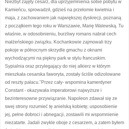
Niezbyt zajęty cesarz, dla uprzyjemnienia sobie pobytu w
Kamieńcu, sprowadził, gdzieś na przełomie kwietnia i
maja, z zachowaniem jak największej dyskrecji, poznaną
z początkiem tego roku w Warszawie, Marię Walewską. Tu
właśnie, w odosobnieniu, burzliwy romans nabrał cech
małżeńskiego związku. Kochankowie zajmowali trzy
pokoje w północnym skrzydle gmachu z oknami
wychodzącymi na piękny park w stylu francuskim.
Sypialnia oraz przylegający do niej alkierz w którym
mieszkała cesarska faworyta, zostały ściśle odizolowane
od reszty pałacu."Przez cały- wspomina kamerdyner
Constant - okazywała imperatorowi najwyższe i
bezinteresowne przywiązanie. Napoleon zdawał się ze
swej strony rozumieć tę anielską kobietę; usposobienie
jej, pełne dobroci i abnegacji, zostawili mi wspomnienie
niezatarte. Jadali zwykle oboje z cesarzem, a zatem byłem