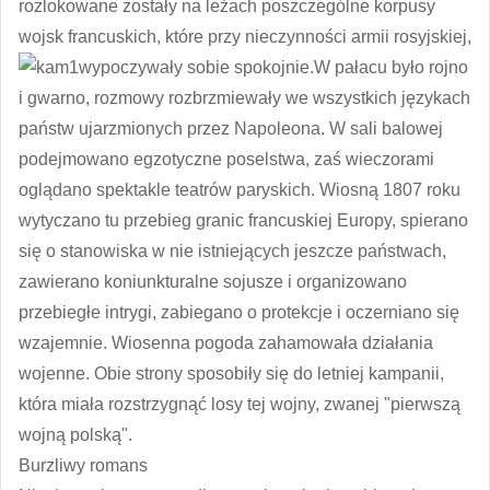
rozlokowane zostały na leżach poszczególne korpusy
wojsk francuskich, które przy nieczynności armii rosyjskiej,
wypoczywały sobie spokojnie.
W pałacu było rojno
i gwarno, rozmowy rozbrzmiewały we wszystkich językach
państw ujarzmionych przez Napoleona. W sali balowej
podejmowano egzotyczne poselstwa, zaś wieczorami
oglądano spektakle teatrów paryskich. Wiosną 1807 roku
wytyczano tu przebieg granic francuskiej Europy, spierano
się o stanowiska w nie istniejących jeszcze państwach,
zawierano koniunkturalne sojusze i organizowano
przebiegłe intrygi, zabiegano o protekcje i oczerniano się
wzajemnie. Wiosenna pogoda zahamowała działania
wojenne. Obie strony sposobiły się do letniej kampanii,
która miała rozstrzygnąć losy tej wojny, zwanej "pierwszą
wojną polską".
Burzliwy romans