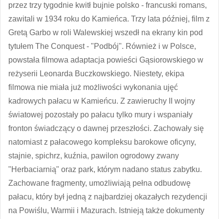
przez trzy tygodnie kwitł bujnie polsko - francuski romans,
zawitali w 1934 roku do Kamieńca. Trzy lata później, film z
Gretą Garbo w roli Walewskiej wszedł na ekrany kin pod
tytułem The Conquest - "Podbój". Również i w Polsce,
powstała filmowa adaptacja powieści Gąsiorowskiego w
reżyserii Leonarda Buczkowskiego. Niestety, ekipa
filmowa nie miała już możliwości wykonania ujęć
kadrowych pałacu w Kamieńcu. Z zawieruchy II wojny
światowej pozostały po pałacu tylko mury i wspaniały
fronton świadczący o dawnej przeszłości. Zachowały się
natomiast z pałacowego kompleksu barokowe oficyny,
stajnie, spichrz, kuźnia, pawilon ogrodowy zwany
"Herbaciarnią" oraz park, którym nadano status zabytku.
Zachowane fragmenty, umożliwiają pełna odbudowę
pałacu, który był jedną z najbardziej okazałych rezydencji
na Powiślu, Warmii i Mazurach. Istnieją także dokumenty