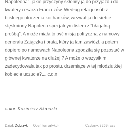
Napoleona", jakie przyczyny skłoniły ją do przyjazdu do
kwatery cesarza Francuzów. Według relacji osób z
bliskiego otoczenia kochanków, wezwał ja do siebie
stęskniony Napoleon specjalnym listem z "błagalną
prośbą". A może miała to być misja polityczna z namowy
generała Zajączka i brata, który ja tam zawiózł, a potem
dopiero po namowach Napoleona zgodziła się pozostać w
głównej kwaterze na dłużej ? A może o wszystkim
zadecydowała tak po prostu, drzemiące w tej młodziutkiej
kobiecie uczucie?.... c.d.n
autor: Kazimierz Skrodzki
Dział:
Dobrzyki
Oceń ten artykuł
Czytany: 3269 razy