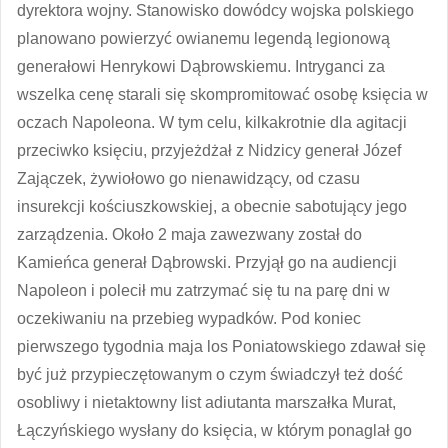
dyrektora wojny. Stanowisko dowódcy wojska polskiego
planowano powierzyć owianemu legendą legionową
generałowi Henrykowi Dąbrowskiemu. Intryganci za
wszelka cenę starali się skompromitować osobę księcia w
oczach Napoleona. W tym celu, kilkakrotnie dla agitacji
przeciwko księciu, przyjeżdżał z Nidzicy generał Józef
Zajączek, żywiołowo go nienawidzący, od czasu
insurekcji kościuszkowskiej, a obecnie sabotujący jego
zarządzenia. Około 2 maja zawezwany został do
Kamieńca generał Dąbrowski. Przyjął go na audiencji
Napoleon i polecił mu zatrzymać się tu na parę dni w
oczekiwaniu na przebieg wypadków. Pod koniec
pierwszego tygodnia maja los Poniatowskiego zdawał się
być już przypieczętowanym o czym świadczył też dość
osobliwy i nietaktowny list adiutanta marszałka Murat,
Łączyńskiego wysłany do księcia, w którym ponaglał go