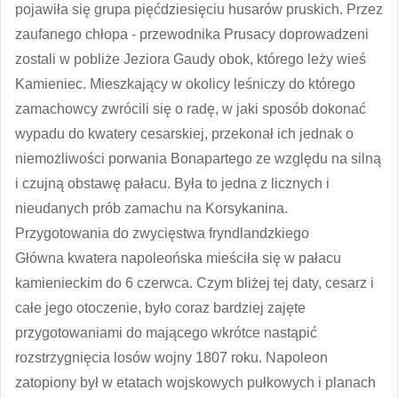
pojawiła się grupa pięćdziesięciu husarów pruskich. Przez
zaufanego chłopa - przewodnika Prusacy doprowadzeni
zostali w pobliże Jeziora Gaudy obok, którego leży wieś
Kamieniec. Mieszkający w okolicy leśniczy do którego
zamachowcy zwrócili się o radę, w jaki sposób dokonać
wypadu do kwatery cesarskiej, przekonał ich jednak o
niemożliwości porwania Bonapartego ze względu na silną
i czujną obstawę pałacu. Była to jedna z licznych i
nieudanych prób zamachu na Korsykanina.
Przygotowania do zwycięstwa fryndlandzkiego
Główna kwatera napoleońska mieściła się w pałacu
kamienieckim do 6 czerwca. Czym bliżej tej daty, cesarz i
całe jego otoczenie, było coraz bardziej zajęte
przygotowaniami do mającego wkrótce nastąpić
rozstrzygnięcia losów wojny 1807 roku. Napoleon
zatopiony był w etatach wojskowych pułkowych i planach