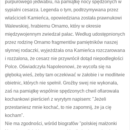
purpurowego jedwabiu, na pamiątkę nocy spędzonych w
sypialni cesarza. Legenda o tym, podtrzymywana przez
właścicieli Kamieńca, opowiedziana została prawnukowi
Walewskiej, hrabiemu Ornamo, który w okresie
międzywojennym zwiedzał pałac. Według udostępnionych
przez rodzinę Ornamo fragmentów pamiętników naszej
słynnej rodaczki, wyjeżdżała ona Kamieńca rozczarowana
i rozżalona, że cesarz nie przywrócił dotąd niepodległości
Polce. Oświadczyła Napoleonowi, że wycofa się na
głęboką wieś, żeby tam oczekiwać w żałobie i w modlitwie
obietnic, których nie spełnił. Groźby swej nie wykonała,
zaś na pamiątkę wspólnie spędzonych chwil ofiarowała
kochankowi pierścień z wyrytym napisem: "Jeżeli
przestaniesz mnie kochać, to nie zapomnij, że ja cię
kocham".
Nie ma zgodności, wśród biografów "polskiej małżonki