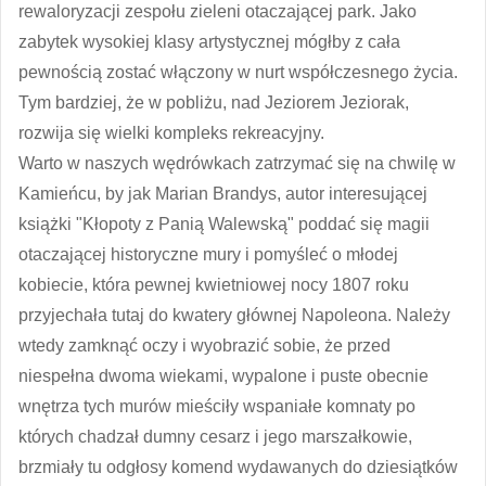
rewaloryzacji zespołu zieleni otaczającej park. Jako
zabytek wysokiej klasy artystycznej mógłby z cała
pewnością zostać włączony w nurt współczesnego życia.
Tym bardziej, że w pobliżu, nad Jeziorem Jeziorak,
rozwija się wielki kompleks rekreacyjny.
Warto w naszych wędrówkach zatrzymać się na chwilę w
Kamieńcu, by jak Marian Brandys, autor interesującej
książki "Kłopoty z Panią Walewską" poddać się magii
otaczającej historyczne mury i pomyśleć o młodej
kobiecie, która pewnej kwietniowej nocy 1807 roku
przyjechała tutaj do kwatery głównej Napoleona. Należy
wtedy zamknąć oczy i wyobrazić sobie, że przed
niespełna dwoma wiekami, wypalone i puste obecnie
wnętrza tych murów mieściły wspaniałe komnaty po
których chadzał dumny cesarz i jego marszałkowie,
brzmiały tu odgłosy komend wydawanych do dziesiątków