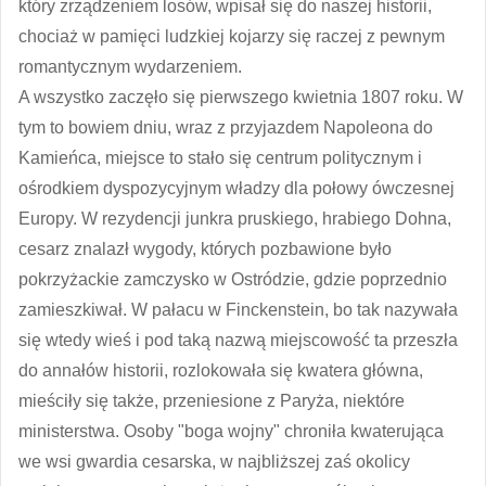
który zrządzeniem losów, wpisał się do naszej historii,
chociaż w pamięci ludzkiej kojarzy się raczej z pewnym
romantycznym wydarzeniem.
A wszystko zaczęło się pierwszego kwietnia 1807 roku. W
tym to bowiem dniu, wraz z przyjazdem Napoleona do
Kamieńca, miejsce to stało się centrum politycznym i
ośrodkiem dyspozycyjnym władzy dla połowy ówczesnej
Europy. W rezydencji junkra pruskiego, hrabiego Dohna,
cesarz znalazł wygody, których pozbawione było
pokrzyżackie zamczysko w Ostródzie, gdzie poprzednio
zamieszkiwał. W pałacu w Finckenstein, bo tak nazywała
się wtedy wieś i pod taką nazwą miejscowość ta przeszła
do annałów historii, rozlokowała się kwatera główna,
mieściły się także, przeniesione z Paryża, niektóre
ministerstwa. Osoby "boga wojny" chroniła kwaterująca
we wsi gwardia cesarska, w najbliższej zaś okolicy