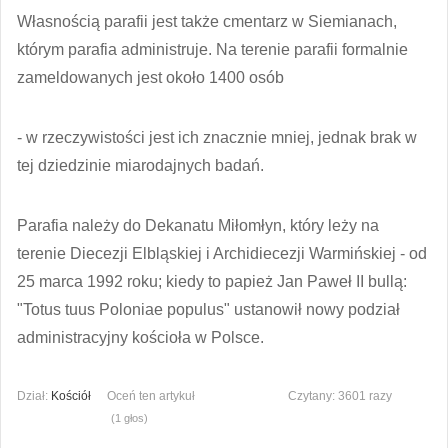
Własnością parafii jest także cmentarz w Siemianach,
którym parafia administruje. Na terenie parafii formalnie
zameldowanych jest około 1400 osób
- w rzeczywistości jest ich znacznie mniej, jednak brak w
tej dziedzinie miarodajnych badań.
Parafia należy do Dekanatu Miłomłyn, który leży na
terenie Diecezji Elbląskiej i Archidiecezji Warmińskiej - od
25 marca 1992 roku; kiedy to papież Jan Paweł II bullą:
"Totus tuus Poloniae populus" ustanowił nowy podział
administracyjny kościoła w Polsce.
Dział:
Kościół
Oceń ten artykuł
Czytany: 3601 razy
(1 głos)