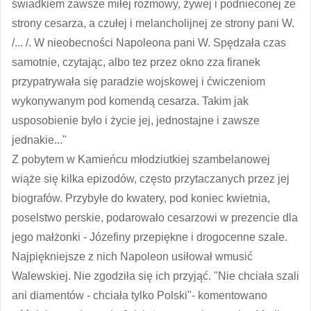
świadkiem zawsze miłej rozmowy, żywej i podnieconej ze
strony cesarza, a czułej i melancholijnej ze strony pani W.
/... /. W nieobecności Napoleona pani W. Spędzała czas
samotnie, czytając, albo tez przez okno zza firanek
przypatrywała się paradzie wojskowej i ćwiczeniom
wykonywanym pod komendą cesarza. Takim jak
usposobienie było i życie jej, jednostajne i zawsze
jednakie..."
Z pobytem w Kamieńcu młodziutkiej szambelanowej
wiąże się kilka epizodów, często przytaczanych przez jej
biografów. Przybyłe do kwatery, pod koniec kwietnia,
poselstwo perskie, podarowało cesarzowi w prezencie dla
jego małżonki - Józefiny przepiękne i drogocenne szale.
Najpiękniejsze z nich Napoleon usiłował wmusić
Walewskiej. Nie zgodziła się ich przyjąć. "Nie chciała szali
ani diamentów - chciała tylko Polski"- komentowano