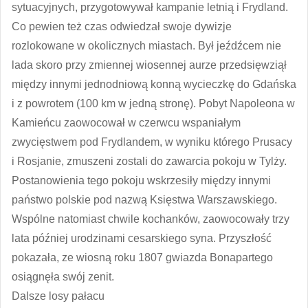
sytuacyjnych, przygotowywał kampanie letnią i Frydland.
Co pewien też czas odwiedzał swoje dywizje
rozlokowane w okolicznych miastach. Był jeźdźcem nie
lada skoro przy zmiennej wiosennej aurze przedsięwziął
między innymi jednodniową konną wycieczkę do Gdańska
i z powrotem (100 km w jedną stronę). Pobyt Napoleona w
Kamieńcu zaowocował w czerwcu wspaniałym
zwycięstwem pod Frydlandem, w wyniku którego Prusacy
i Rosjanie, zmuszeni zostali do zawarcia pokoju w Tylży.
Postanowienia tego pokoju wskrzesiły między innymi
państwo polskie pod nazwą Księstwa Warszawskiego.
Wspólne natomiast chwile kochanków, zaowocowały trzy
lata później urodzinami cesarskiego syna. Przyszłość
pokazała, ze wiosną roku 1807 gwiazda Bonapartego
osiągnęła swój zenit.
Dalsze losy pałacu