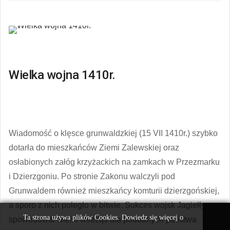
Wielka wojna 1410r.
Wiadomość o klęsce grunwaldzkiej (15 VII 1410r.) szybko
dotarła do mieszkańców Ziemi Zalewskiej oraz
osłabionych załóg krzyżackich na zamkach w Przezmarku
i Dzierzgoniu. Po stronie Zakonu walczyli pod
Grunwaldem również mieszkańcy komturii dzierzgońskiej,
a sporo z nich poległo w bitwie. Sukces wojsk Jagiełły
Ta strona używa plików Cookies. Dowiedz się więcej o
spowodował wielki wstrząs dla poddanych państwa