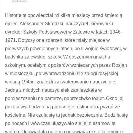
(4 głosów)
Historię tę opowiedział mi kilka miesięcy przed śmiercią
ojciec, Aleksander Skrodzki, nauczyciel, kierownik i
dyrektor Szkoły Podstawowej w Zalewie w latach 1946-
1971. Dotyczy ona zdarzeń, które miały miejsce w
pierwszych powojennych latach, po II wojnie światowej, w
budynku zalewskiej szkoły. W obszernym gmachu
szkolnym, ocalałym z pożarów wzniecanych przez Rosjan
w miasteczku, po wyprowadzeniu się załogi rosyjskiej
wiosną 1945r., znaleźli zakwaterowanie nauczyciele.
Jedna z młodych nauczycielek zamieszkała w
pomieszczeniu na parterze, naprzeciwko toalet. Okno jej
pokoju wychodziło na porośnięte roślinnością wzgórze
kościelne. Nie czuła się tu jednak bezpiecznie. Budziła się
po nocach i wówczas ukazywało się jej niesamowite
widmo. Opowiadała potem o pojawiającej się tajemniczej