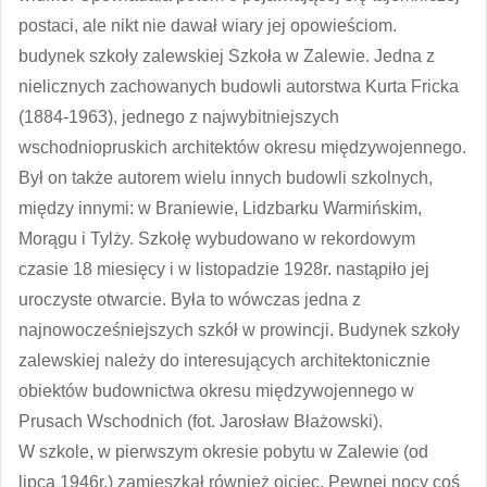
postaci, ale nikt nie dawał wiary jej opowieściom.
budynek szkoły zalewskiej Szkoła w Zalewie. Jedna z
nielicznych zachowanych budowli autorstwa Kurta Fricka
(1884-1963), jednego z najwybitniejszych
wschodniopruskich architektów okresu międzywojennego.
Był on także autorem wielu innych budowli szkolnych,
między innymi: w Braniewie, Lidzbarku Warmińskim,
Morągu i Tylży. Szkołę wybudowano w rekordowym
czasie 18 miesięcy i w listopadzie 1928r. nastąpiło jej
uroczyste otwarcie. Była to wówczas jedna z
najnowocześniejszych szkół w prowincji. Budynek szkoły
zalewskiej należy do interesujących architektonicznie
obiektów budownictwa okresu międzywojennego w
Prusach Wschodnich (fot. Jarosław Błażowski).
W szkole, w pierwszym okresie pobytu w Zalewie (od
lipca 1946r.) zamieszkał również ojciec. Pewnej nocy coś