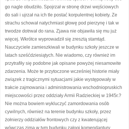
go nagle obudziło. Spojrzał w stronę drzwi wejściowych
do sali i ujrzał na ich tle postać korpulentnej kobiety. Ze
strachu schował natychmiast głowę pod pierzynę i tak w
trwodze dotrwał do rana. Zjawa nie objawiła się mu już
więcej. Wkrótce wyprowadził się zresztą stamtąd.
Nauczyciele zamieszkiwali w budynku szkoły jeszcze w
latach sześćdziesiątych. Nie wiadomo, czy również im
przytrafiły się podobne jak opisane powyżej niesamowite
zdarzenia. Może te przytoczone wcześniej historie miały
związek z tragicznymi sytuacjami jakie występowały w
trakcie zajmowania i administrowania wschodniopruskich
miejscowości przez oddziały Armii Radzieckiej w 1945r.?
Nie można bowiem wykluczyć zamordowania osób
cywilnych, również na terenie budynku szkoły, przez
żołnierzy oddziałów frontowych czy z kwaterującej
wówczas zimą w tym budynku załogi komendantury