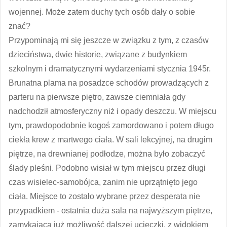
wojennej. Może zatem duchy tych osób dały o sobie
znać?
Przypominają mi się jeszcze w związku z tym, z czasów
dzieciństwa, dwie historie, związane z budynkiem
szkolnym i dramatycznymi wydarzeniami stycznia 1945r.
Brunatna plama na posadzce schodów prowadzących z
parteru na pierwsze piętro, zawsze ciemniała gdy
nadchodził atmosferyczny niż i opady deszczu. W miejscu
tym, prawdopodobnie kogoś zamordowano i potem długo
ciekła krew z martwego ciała. W sali lekcyjnej, na drugim
piętrze, na drewnianej podłodze, można było zobaczyć
ślady pleśni. Podobno wisiał w tym miejscu przez długi
czas wisielec-samobójca, zanim nie uprzątnięto jego
ciała. Miejsce to zostało wybrane przez desperata nie
przypadkiem - ostatnia duża sala na najwyższym piętrze,
zamykająca już możliwość dalszej ucieczki, z widokiem